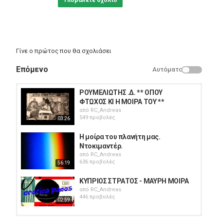
Υποβάλετε σχόλιο
Γίνε ο πρώτος που θα σχολιάσει
Επόμενο
Αυτόματο
ΡΟΥΜΕΛΙΩΤΗΣ .Δ. ** ΟΠΟΥ
ΦΤΩΧΟΣ ΚΙ Η ΜΟΙΡΑ ΤΟΥ **
από
RC_Andreas
549 προβολές
03:26
Η μοίρα του πλανήτη μας.
Ντοκιμαντέρ.
από
RC_Andreas
636 προβολές
56:19
ΚΥΠΡΙΟΣ ΣΤΡΑΤΟΣ - ΜΑΥΡΗ ΜΟΙΡΑ
από
RC_Andreas
446 προβολές
02:59