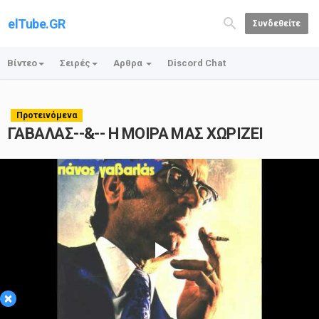
elTube.GR
Συνδεθείτε
Βίντεο
Σειρές
Αρθρα
Discord Chat
Προτεινόμενα
ΓΑΒΑΛΑΣ--&-- Η ΜΟΙΡΑ ΜΑΣ ΧΩΡΙΖΕΙ
Play
×