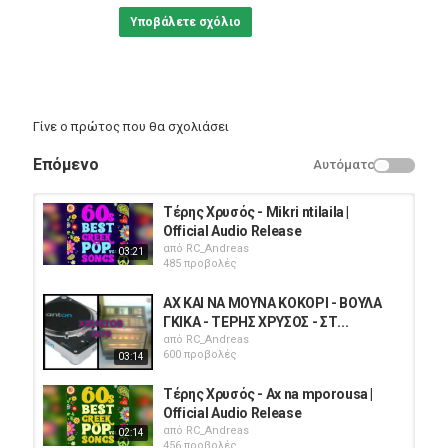
Υποβάλετε σχόλιο
Γίνε ο πρώτος που θα σχολιάσει
Επόμενο
Αυτόματο
Τέρης Χρυσός - Mikri ntilaila |
Official Audio Release
από
RC_Andreas
03:21
485 προβολές
ΑΧ ΚΑΙ ΝΑ ΜΟΥΝΑ ΚΟΚΟΡΙ - ΒΟΥΛΑ
ΓΚΙΚΑ - ΤΕΡΗΣ ΧΡΥΣΟΣ - ΣΤ...
από
RC_Andreas
600 προβολές
03:14
Τέρης Χρυσός - Ax na mporousa |
Official Audio Release
από
RC_Andreas
02:14
456 προβολές