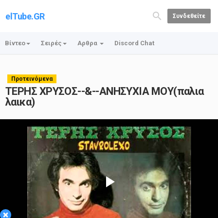
elTube.GR
Συνδεθείτε
Βίντεο
Σειρές
Αρθρα
Discord Chat
Προτεινόμενα
ΤΕΡΗΣ ΧΡΥΣΟΣ--&--ΑΝΗΣΥΧΙΑ ΜΟΥ(παλια
λαικα)
Play
×