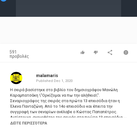
Video
591
προβολές
malamaris
Published
Dec 1, 2020
Η σειρά βασίστηκε στο βιβλίο του δημσιογράφου Μανώλη
Καραμπατσάκη \"Ορκίζομαι να πω την αλήθεια\".
Σεναριογράφος της σειράς στα πρώτα 13 επεισόδια ήταν η
Έλενα Πανταζώνη. Από το 14ο επεισόδιο και έπειτα την
συγγραφή των σεναρίων ανέλαβε ο Κώστας Παπαπέτρος.
Αντίστοιχα, σκηνοθέτης της σειράς στα πρώτα 13 επεισόδια
ήταν ο Μήτσος Λυγίζος και από το 14ο επεισόδιο και έπειτα
ΔΕΊΤΕ ΠΕΡΙΣΣΌΤΕΡΑ
την σκηνοθεσία ανέλαβε ο Δημήτρης Νικολαϊδης.
Από τις τελευταίες τηλεοπτικές σειρές που προβλήθηκαν από