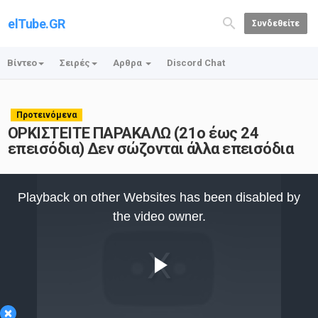
elTube.GR
Συνδεθείτε
Βίντεο
Σειρές
Αρθρα
Discord Chat
Προτεινόμενα
ΟΡΚΙΣΤΕΙΤΕ ΠΑΡΑΚΑΛΩ (21ο έως 24
επεισόδια) Δεν σώζονται άλλα επεισόδια
This
is
Playback on other Websites has been disabled by
a
modal
the video owner.
window.
Play
×