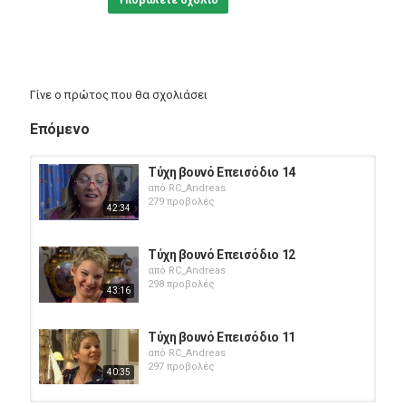
Υποβάλετε σχόλιο
Γίνε ο πρώτος που θα σχολιάσει
Επόμενο
Τύχη βουνό Επεισόδιο 14
από
RC_Andreas
279 προβολές
42:34
Τύχη βουνό Επεισόδιο 12
από
RC_Andreas
298 προβολές
43:16
Τύχη βουνό Επεισόδιο 11
από
RC_Andreas
297 προβολές
40:35