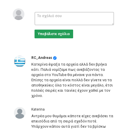
Σκηνοθεσία: Ηλίας Μαχαίρας
Σενάριο: Καίτη Δετζώρτζη
Ηθοποιοί:
Υποβάλετε σχόλιο
Ανέστης Βλάχος
Μάρλεν Παπούλια
Ηλίας Μαχαίρας
Σώτος Νικολούδης
Κούλα Αγαγιώτου
RC_Andreas
Γίωργος Σπύρου
Κατερίνα έψαξα τα αρχεία αλλά δεν βρήκα
Θεόδωρος Μπριστόγιαννης
κάτι. Παλιά νομίζαμε πως ανεβάζοντας τα
Γιώργος Γαλάτης
αρχεία στο YouTube θα μένανε για πάντα.
Γιώργος Καραγιώργος
Επίσης τα αρχεία είναι πολλά δεν γίνετε να τα
Ζωή Ρουχωτά
αποθηκεύεις όλα το κόστος είναι μεγάλο, έτσι
Εύη Κωστοπούλου
πολλές σειρές και ταινίες έχουν χαθεί με τον
Λάκης Άλκιμος
χρόνο.
Doris Arbas
Τάσος Λευκάδιος
Katerina
Κατηγορίες
Αντρέα μου θυμάμαι κάποτε είχες ανεβάσει τα
Greek Films
επεισόδια από τη σειρά σχεδόν ποτέ.
Υπάρχουν κάπου αυτά γιατί δεν τα βρίσκω