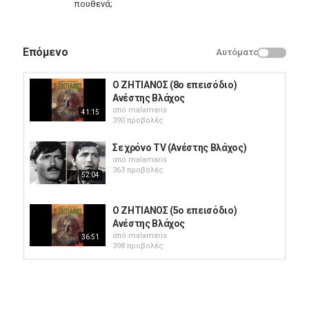
πουθενά;
Επόμενο
Αυτόματο
Ο ΖΗΤΙΑΝΟΣ (8o επεισόδιο)
Ανέστης Βλάχος
από
malamaris
41:15
390 προβολές
Σε χρόνο TV (Ανέστης Βλάχος)
από
malamaris
363 προβολές
52:04
Ο ΖΗΤΙΑΝΟΣ (5o επεισόδιο)
Ανέστης Βλάχος
από
malamaris
36:51
398 προβολές
1959 ΜΙΑ ΞΕΝΗ ΠΕΡΑΣΕ
από
RC_Andreas
576 προβολές
1:25:33