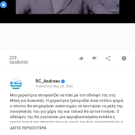
×
Video
229
προβολές
RC_Andreas
Published
May 25, 2026
Μια χορεύτρια αποφασίζει να πάει με τον αδελφό της στη
Μάνη για διακοπές. Η χορεύτρια ξελογιάζει έναν ντόπιο ψαρά,
ο οποίος θα επιχειρήσει ανεπιτυχώς να σκοτώσει τα μέλη της
οικογένειάς του για χάρη της και τελικά θα αυτοκτονήσει. Ο
αδελφός της θα γοητεύσει μια αρραβωνιασμένη κοπέλα η
οποία, παρά την απιστία της και αφού την έχει εγκαταλείψει ο
νέος εραστής της, θα κερδίσει τη συγχώρεση από τον
ΔΕΊΤΕ ΠΕΡΙΣΣΌΤΕΡΑ
αρραβωνιαστικό της.