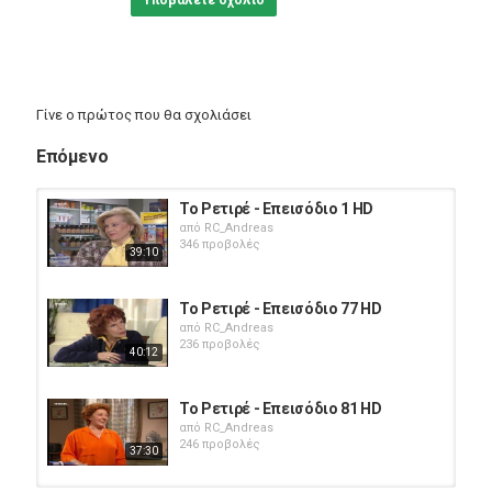
Υποβάλετε σχόλιο
Γίνε ο πρώτος που θα σχολιάσει
Επόμενο
Το Ρετιρέ - Επεισόδιο 1 HD
από
RC_Andreas
346 προβολές
39:10
Το Ρετιρέ - Επεισόδιο 77 HD
από
RC_Andreas
236 προβολές
40:12
Το Ρετιρέ - Επεισόδιο 81 HD
από
RC_Andreas
246 προβολές
37:30