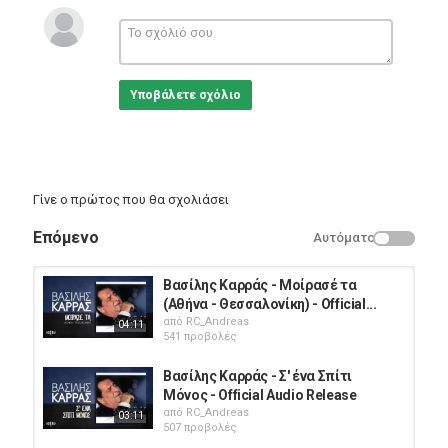
Άκουσε όλα τα τραγούδια του δίσκου εδώ:
https://goo.gl/e8mhxW
Cobalt Music
Subscribe:
http://goo.gl/mcc7g6
Υποβάλετε σχόλιο
Like us on Facebook:
http://on.fb.me/16GaxR3
Follow us on Twitter:
http://bit.ly/13fZZKD
Follow us on Instagram:
http://bit.ly/1a13sim
Official Website:
http://bit.ly/1aLcEuE
Κατηγορίες
Γίνε ο πρώτος που θα σχολιάσει
Greek Music
Επόμενο
Αυτόματο
Βασίλης Καρράς - Μοίρασέ τα
(Αθήνα - Θεσσαλονίκη) - Official...
από
RC_Andreas
04:11
541 προβολές
Βασίλης Καρράς - Σ' ένα Σπίτι
Μόνος - Official Audio Release
από
RC_Andreas
03:11
507 προβολές