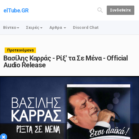
elTube.GR
Συνδεθείτε
Βίντεο
Σειρές
Αρθρα
Discord Chat
Προτεινόμενα
Βασίλης Καρράς - Ρίξ' τα Σε Μένα - Official
Audio Release
Play
×