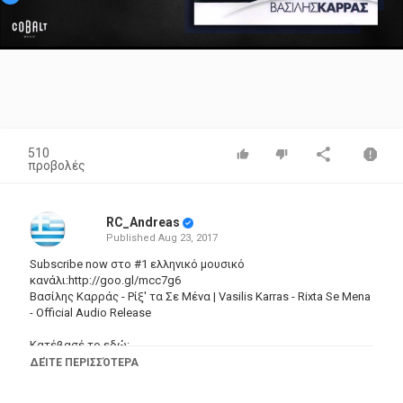
Video
510
προβολές
RC_Andreas
Published
Aug 23, 2017
Subscribe now στο #1 ελληνικό μουσικό
κανάλι:http://goo.gl/mcc7g6
Βασίλης Καρράς - Ρίξ' τα Σε Μένα | Vasilis Karras - Rixta Se Mena
- Official Audio Release
Κατέβασέ το εδώ:
iTunes:
https://goo.gl/txvihq
ΔΕΊΤΕ ΠΕΡΙΣΣΌΤΕΡΑ
Spotify:
https://goo.gl/gSdWr2