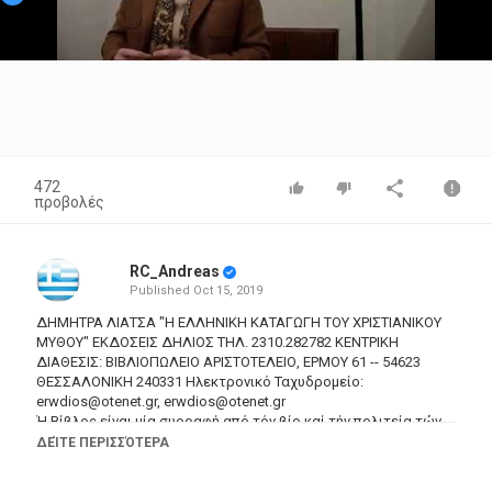
Video
472
προβολές
RC_Andreas
Published
Oct 15, 2019
ΔΗΜΗΤΡΑ ΛΙΑΤΣΑ "Η ΕΛΛΗΝΙΚΗ ΚΑΤΑΓΩΓΗ ΤΟΥ ΧΡΙΣΤΙΑΝΙΚΟΥ
ΜΥΘΟΥ" ΕΚΔΟΣΕΙΣ ΔΗΛΙΟΣ ΤΗΛ. 2310.282782 ΚΕΝΤΡΙΚΗ
ΔΙΑΘΕΣΙΣ: ΒΙΒΛΙΟΠΩΛΕΙΟ ΑΡΙΣΤΟΤΕΛΕΙΟ, ΕΡΜΟΥ 61 -- 54623
ΘΕΣΣΑΛΟΝΙΚΗ 240331 Ηλεκτρονικό Ταχυδρομείο:
erwdios@otenet.gr
,
erwdios@otenet.gr
Ή Βίβλος είναι μία συρραφή από τόν βίο καί τήν πολιτεία τών
θεών, ηρώων καί προσωπικοτήτων του Ελληνικού κόσμου.
ΔΕΊΤΕ ΠΕΡΙΣΣΌΤΕΡΑ
Ό Ιησούς διδάσκει καί δικάζεται όπως ό Σωκράτης, θεραπεύει
καί ανασταίνει όπως ό Απολλώνιος ό Τυανέας, σταυρώνεται