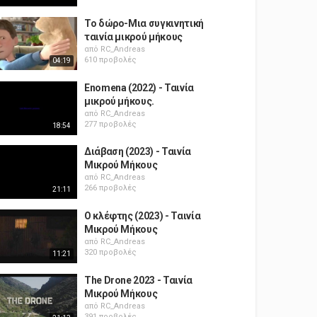
Το δώρο-Μια συγκινητική
ταινία μικρού μήκους
από
RC_Andreas
610 προβολές
04:19
Enomena (2022) - Ταινία
μικρού μήκους.
από
RC_Andreas
277 προβολές
18:54
Διάβαση (2023) - Ταινία
Μικρού Μήκους
από
RC_Andreas
266 προβολές
21:11
Ο κλέφτης (2023) - Ταινία
Μικρού Μήκους
από
RC_Andreas
320 προβολές
11:21
The Drone 2023 - Ταινία
Μικρού Μήκους
από
RC_Andreas
391 προβολές