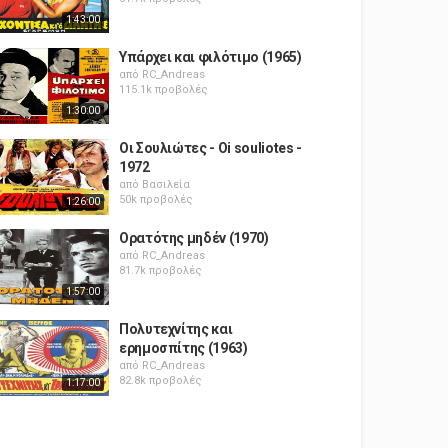
1:43:00
Υπάρχει και φιλότιμο (1965)
από
RC_Andreas
115.1k προβολές
1:30:00
Οι Σουλιώτες - Oi souliotes -
1972
από
Βασιλεία
50k προβολές
1:26:00
Ορατότης μηδέν (1970)
από
RC_Andreas
81.7k προβολές
1:57:00
Πολυτεχνίτης και
ερημοσπίτης (1963)
από
RC_Andreas
82.8k προβολές
1:17:00