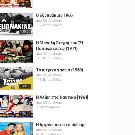
1:41:00
Ο Εξυπνάκιας 1966
από
RC_Andreas
117.6k προβολές
1:35:00
Η Μεγάλη Στιγμή του '21:
Παπαφλέσσας (1971)
από
RC_Andreas
140.8k προβολές
2:02:00
Τα κίτρινα γάντια (1960)
από
RC_Andreas
113.5k προβολές
1:19:00
Η Αλίκη στο Ναυτικό [1961]
από
RC_Andreas
77.4k προβολές
1:26:00
Η Αρχόντισσα κι ο αλήτης
από
RC_Andreas
61.7k προβολές