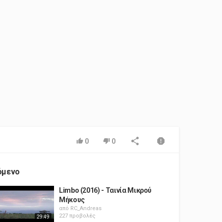
0
0
όμενο
Limbo (2016) - Ταινία Μικρού
Μήκους
από
RC_Andreas
227 προβολές
29:49