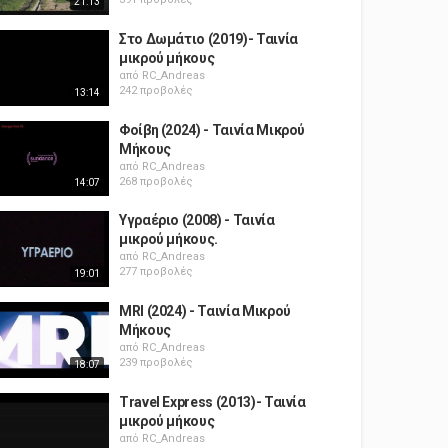
21:13
Στο Δωμάτιο (2019)- Ταινία
μικρού μήκους
από
RC_Andreas
242 προβολές
13:14
Φοίβη (2024) - Ταινία Μικρού
Μήκους
από
RC_Andreas
268 προβολές
14:07
Υγραέριο (2008) - Ταινία
μικρού μήκους.
από
RC_Andreas
277 προβολές
19:01
MRI (2024) - Ταινία Μικρού
Μήκους
από
RC_Andreas
239 προβολές
18:07
Travel Express (2013)- Ταινία
μικρού μήκους
από
RC_Andreas