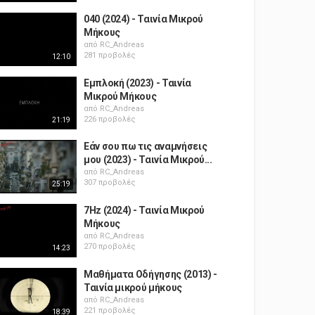
040 (2024) - Ταινία Μικρού
Μήκους
από
RC_Andreas
281 προβολές
12:10
Εμπλοκή (2023) - Ταινία
Μικρού Μήκους
από
RC_Andreas
226 προβολές
21:19
Εάν σου πω τις αναμνήσεις
μου (2023) - Ταινία Μικρού...
από
RC_Andreas
307 προβολές
25:19
7Hz (2024) - Ταινία Μικρού
Μήκους
από
RC_Andreas
270 προβολές
14:23
Μαθήματα Οδήγησης (2013) -
Ταινία μικρού μήκους
από
RC_Andreas
221 προβολές
18:39