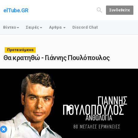
elTube.GR
Συνδεθείτε
Βίντεο
Σειρές
Αρθρα
Discord Chat
Προτεινόμενα
Θα κρατηθώ - Γιάννης Πουλόπουλος
Play
×