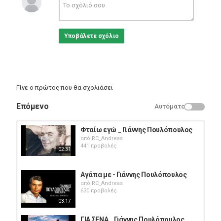
Υποβάλετε σχόλιο
Γίνε ο πρώτος που θα σχολιάσει
Επόμενο
Αυτόματο
Φταίω εγώ _ Γιάννης Πουλόπουλος
από
RC_Andreas
441 προβολές
02:31
Αγάπα με - Γιάννης Πουλόπουλος
από
RC_Andreas
630 προβολές
03:17
ΓΙΑ ΣΕΝΑ _ Γιάννης Πουλόπουλος