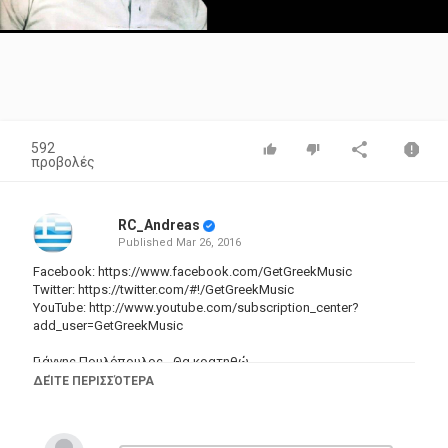
Video
592
προβολές
RC_Andreas
Published
Mar 26, 2016
Facebook:
https://www.facebook.com/GetGreekMusic
Twitter:
https://twitter.com/#
!/GetGreekMusic
YouTube: http://www.youtube.com/subscription_center?
add_user=GetGreekMusic
Γιάννης Πουλόπουλος - Θα κρατηθώ
Δίσκος: Γιάννης Πουλόπουλος - Ανθολόγια (EMI Music Greece)
ΔΕΊΤΕ ΠΕΡΙΣΣΌΤΕΡΑ
Κατηγορίες
Greek Music