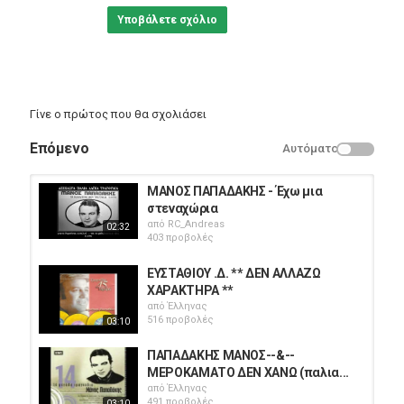
Υποβάλετε σχόλιο
Γίνε ο πρώτος που θα σχολιάσει
Επόμενο
Αυτόματο
ΜΑΝΟΣ ΠΑΠΑΔΑΚΗΣ - Έχω μια
στεναχώρια
από
RC_Andreas
02:32
403 προβολές
ΕΥΣΤΑΘΙΟΥ .Δ. ** ΔΕΝ ΑΛΛΑΖΩ
ΧΑΡΑΚΤΗΡΑ **
από
Έλληνας
516 προβολές
03:10
ΠΑΠΑΔΑΚΗΣ ΜΑΝΟΣ--&--
ΜΕΡΟΚΑΜΑΤΟ ΔΕΝ ΧΑΝΩ (παλια...
από
Έλληνας
491 προβολές
03:10