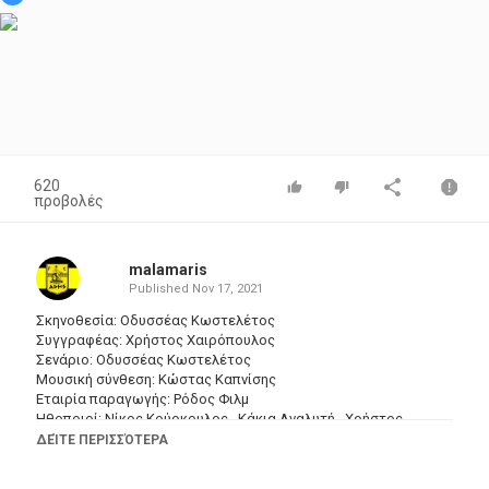
620
προβολές
malamaris
Published
Nov 17, 2021
Σκηνοθεσία: Οδυσσέας Κωστελέτος
Συγγραφέας: Χρήστος Χαιρόπουλος
Σενάριο: Οδυσσέας Κωστελέτος
Μουσική σύνθεση: Κώστας Καπνίσης
Εταιρία παραγωγής: Ρόδος Φιλμ
Ηθοποιοί: Νίκος Κούρκουλος , Κάκια Αναλυτή , Χρήστος
Τσαγανέας , Νίτσα Τσαγανέα , Γιώργος Βελέντζας , Αρτέμης
ΔΕΊΤΕ ΠΕΡΙΣΣΌΤΕΡΑ
Μάτσας , Παμφίλη Σαντοριναίου , Δέσποινα Παναγιωτίδου ,
Τζαβαλάς Καρούσος , Μπέμπα Μπλανς , Γιώργος Αμορής ,