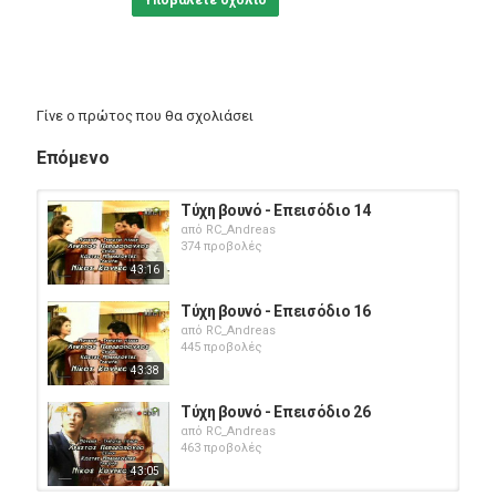
Υποβάλετε σχόλιο
Γίνε ο πρώτος που θα σχολιάσει
Επόμενο
Τύχη βουνό - Επεισόδιο 14
από
RC_Andreas
374 προβολές
43:16
Τύχη βουνό - Επεισόδιο 16
από
RC_Andreas
445 προβολές
43:38
Τύχη βουνό - Επεισόδιο 26
από
RC_Andreas
463 προβολές
43:05