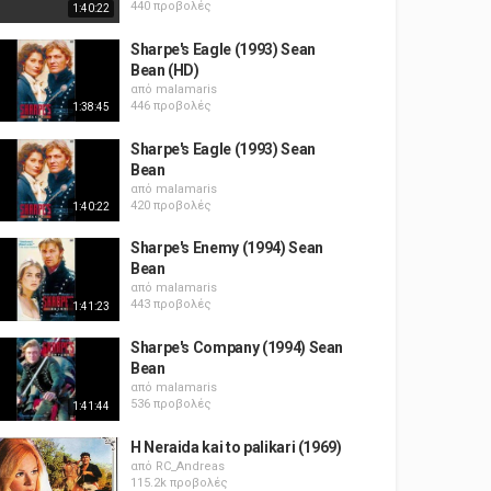
440 προβολές
1:40:22
Sharpe's Eagle (1993) Sean
Bean (HD)
από
malamaris
446 προβολές
1:38:45
Sharpe's Eagle (1993) Sean
Bean
από
malamaris
420 προβολές
1:40:22
Sharpe's Enemy (1994) Sean
Bean
από
malamaris
443 προβολές
1:41:23
Sharpe's Company (1994) Sean
Bean
από
malamaris
536 προβολές
1:41:44
H Neraida kai to palikari (1969)
από
RC_Andreas
115.2k προβολές