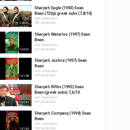
Sharpe's Eagle (1993) Sean
Bean (720p) greek subs (7,8/10)
από
malamaris
287 προβολές
1:38:45
Sharpe's Waterloo (1997) Sean
Bean
από
malamaris
417 προβολές
1:40:55
Sharpe's Justice (1997) Sean
Bean
από
malamaris
447 προβολές
1:41:08
Sharpe's Rifles (1993) Sean
Bean (greek subs) 7,6/10
από
malamaris
367 προβολές
1:40:43
Sharpe's Company (1994) Sean
Bean
από
malamaris
403 προβολές
1:41:44