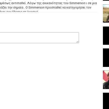
e αμέσως αντιπαθεί. Λόγω της ανικανότητας του Simmerson ι σε μια
πάζει την σημαία . Ο Simmerson προσπαθεί να κατηγορήσει τον
άγει τον Sharpe σε λοχαγό.
ovel by)