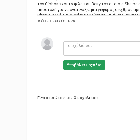
τον Gibbons και το φίλο του Berry τον οποίο ο Sharp
αποστολή για να ανατινάξει μια γέφυρα , ο εχθρός αρ
Sharpe, αλλά ο Wellesley μαθαίνει την αλήθεια και προ
Director: Tom Clegg
ΔΕΊΤΕ ΠΕΡΙΣΣΌΤΕΡΑ
Writers: Eoghan Harris, Bernard Cornwell (based on the n
Stars: Sean Bean, Assumpta Serna, Brian Cox
Κατηγορίες
Eng Films
Υποβάλετε σχόλιο
Γίνε ο πρώτος που θα σχολιάσει