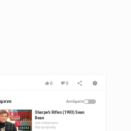
0
0
όμενο
Αυτόματο
Sharpe's Rifles (1993) Sean
Bean
από
malamaris
426 προβολές
1:40:43