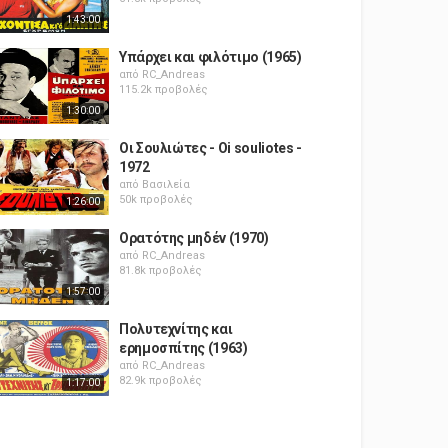
1:43:00
Υπάρχει και φιλότιμο (1965)
από
RC_Andreas
115.2k προβολές
1:30:00
Οι Σουλιώτες - Oi souliotes -
1972
από
Βασιλεία
50k προβολές
1:26:00
Ορατότης μηδέν (1970)
από
RC_Andreas
81.8k προβολές
1:57:00
Πολυτεχνίτης και
ερημοσπίτης (1963)
από
RC_Andreas
82.9k προβολές
1:17:00