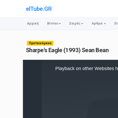
elTube.GR
Αρχική
Βίντεο
Σειρές
Αρθρα
Di
Προτεινόμενα
Sharpe's Eagle (1993) Sean Bean
This
is
Playback on other Websites h
a
modal
window.