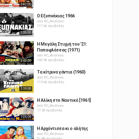
1:41:00
Ο Εξυπνάκιας 1966
από
RC_Andreas
117.6k προβολές
1:35:00
Η Μεγάλη Στιγμή του '21:
Παπαφλέσσας (1971)
από
RC_Andreas
140.9k προβολές
2:02:00
Τα κίτρινα γάντια (1960)
από
RC_Andreas
113.6k προβολές
1:19:00
Η Αλίκη στο Ναυτικό [1961]
από
RC_Andreas
77.5k προβολές
1:26:00
Η Αρχόντισσα κι ο αλήτης
από
RC_Andreas
61.8k προβολές