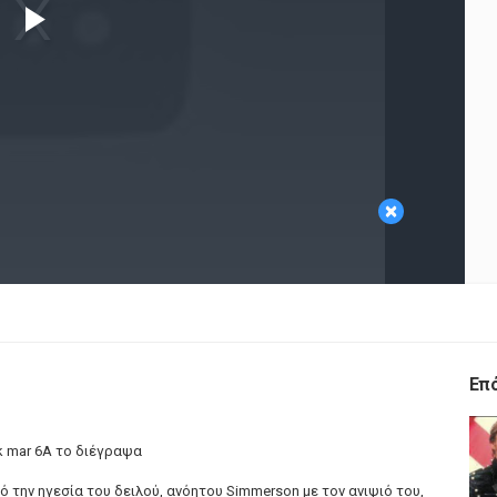
Play
Video
×
Επ
k mar 6A το διέγραψα
ό την ηγεσία του δειλού, ανόητου Simmerson με τον ανιψιό του,