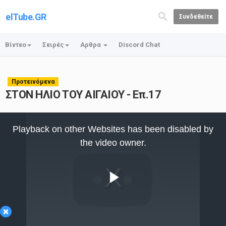
elTube.GR
Συνδεθείτε
Βίντεο
Σειρές
Αρθρα
Discord Chat
Προτεινόμενα
ΣΤΟΝ ΗΛΙΟ ΤΟΥ ΑΙΓΑΙΟΥ - Επ.17
This
is
Playback on other Websites has been disabled by
a
modal
the video owner.
window.
Play
×