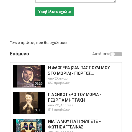
Υποβάλετε σχόλιο
Γίνε ο πρώτος που θα σχολιάσει
Επόμενο
Αυτόματο
Η ΦΛΟΓΕΡΑ (ΣΑΝ ΠΑΣ ΠΟΥΛΙ ΜΟΥ
ΣΤΟ ΜΩΡΙΑ) - ΓΙΩΡΓΟΣ...
από
Έλληνας
552 προβολές
03:26
ΓΙΑ ΣΗΚΩ ΓΕΡΟ ΤΟΥ ΜΩΡΙΑ -
ΓΕΩΡΓΙΑ ΜΗΤΤΑΚΗ
από
RC_Andreas
516 προβολές
03:23
ΝΙΑΤΑ ΜΟΥ ΓΙΑΤΙ ΦΕΥΓΕΤΕ ~
ΦΩΤΗΣ ΑΓΓΕΛΙΝΑΣ