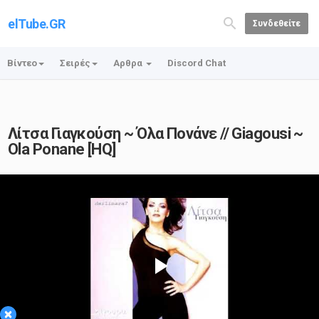
elTube.GR
Συνδεθείτε
Βίντεο
Σειρές
Αρθρα
Discord Chat
Λίτσα Γιαγκούση ~ Όλα Πονάνε // Giagousi ~
Ola Ponane [HQ]
Play
×