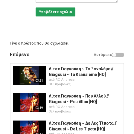
Υποβάλετε σχόλιο
Γίνε ο πρώτος που θα σχολιάσει
Επόμενο
Αυτόματο
Λίτσα Γιαγκούση ~ Τα Ξαναλέμε //
Giagousi ~ Ta Ksanaleme [HQ]
από
RC_Andreas
03:21
313 προβολές
Λίτσα Γιαγκούση ~ Που Αλλού //
Giagousi ~ Pou Allou [HQ]
από
RC_Andreas
03:19
327 προβολές
Λίτσα Γιαγκούση ~ Δε Λες Τίποτα //
Giagousi ~ De Les Tipota [HQ]