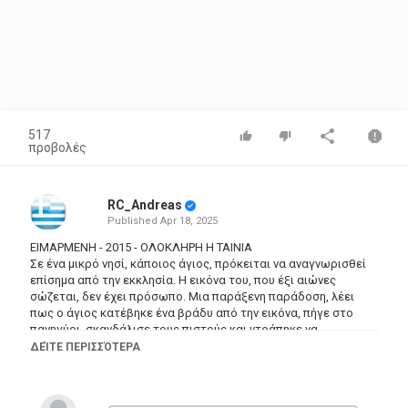
517
προβολές
RC_Andreas
Published
Apr 18, 2025
ΕΙΜΑΡΜΕΝΗ - 2015 - ΟΛΟΚΛΗΡΗ Η ΤΑΙΝΙΑ
Σε ένα μικρό νησί, κάποιος άγιος, πρόκειται να αναγνωρισθεί
επίσημα από την εκκλησία. Η εικόνα του, που έξι αιώνες
σώζεται, δεν έχει πρόσωπο. Μια παράξενη παράδοση, λέει
πως ο άγιος κατέβηκε ένα βράδυ από την εικόνα, πήγε στο
πανηγύρι, σκανδάλισε τους πιστούς και ντράπηκε να
επιστρέψει. Ένας συγγραφέας, βιώνοντας ένα καταστροφικό
ΔΕΊΤΕ ΠΕΡΙΣΣΌΤΕΡΑ
διήμερο, ανακαλύπτει στα πλαίσια μιας προσωπικής
αναζήτησης, πως υπήρξε αγιογράφος, που είχε κληθεί να
αγιογραφήσει, μα με την έκλυτη ζωή που έκανε, έγινε αιτία να