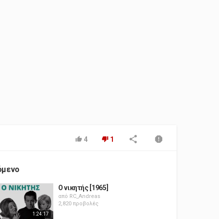
4
1
όμενο
Ο νικητής [1965]
από
RC_Andreas
2,820 προβολές
1:24:17