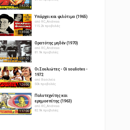
1:43:00
Υπάρχει και φιλότιμο (1965)
από
RC_Andreas
115.2k προβολές
1:30:00
Ορατότης μηδέν (1970)
από
RC_Andreas
81.9k προβολές
1:57:00
Οι Σουλιώτες - Oi souliotes -
1972
από
Βασιλεία
50k προβολές
1:26:00
Πολυτεχνίτης και
ερημοσπίτης (1963)
από
RC_Andreas
82.9k προβολές
1:17:00