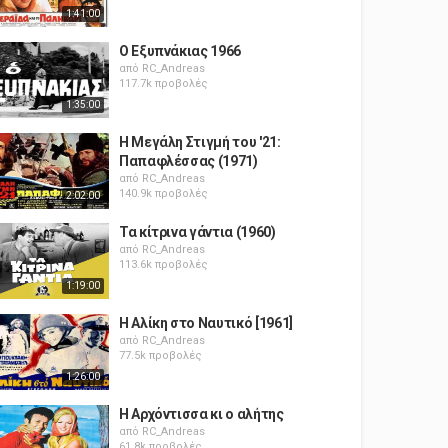
1:41:00
Ο Εξυπνάκιας 1966
από
RC_Andreas
117.7k προβολές
1:35:00
Η Μεγάλη Στιγμή του '21:
Παπαφλέσσας (1971)
από
RC_Andreas
140.9k προβολές
2:02:00
Τα κίτρινα γάντια (1960)
από
RC_Andreas
113.6k προβολές
1:19:00
Η Αλίκη στο Ναυτικό [1961]
από
RC_Andreas
77.5k προβολές
1:26:00
Η Αρχόντισσα κι ο αλήτης
από
RC_Andreas
61.8k προβολές