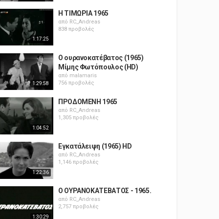
Η ΤΙΜΩΡΙΑ 1965
από
RC_Andreas
838 προβολές
1:17:25
Ο ουρανοκατέβατος (1965)
Μίμης Φωτόπουλος (HD)
από
malamaris
756 προβολές
1:29:58
ΠΡΟΔΟΜΕΝΗ 1965
από
RC_Andreas
1,305 προβολές
1:04:52
Εγκατάλειψη (1965) HD
από
RC_Andreas
1,146 προβολές
1:22:36
Ο ΟΥΡΑΝΟΚΑΤΕΒΑΤΟΣ - 1965.
από
RC_Andreas
2,757 προβολές
1:30:29