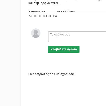
και συμμορφώνονται.
Κατηγορίες
Greek Films
Ετικέτες
ΔΕΊΤΕ ΠΕΡΙΣΣΌΤΕΡΑ
greek movies
,
Greek
Υποβάλετε σχόλιο
Γίνε ο πρώτος που θα σχολιάσει