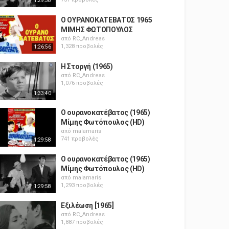
1:29:58
Ο ΟΥΡΑΝΟΚΑΤΕΒΑΤΟΣ 1965
ΜΙΜΗΣ ΦΩΤΟΠΟΥΛΟΣ
από
RC_Andreas
1,328 προβολές
1:26:56
Η Στοργή (1965)
από
RC_Andreas
1,076 προβολές
1:33:40
Ο ουρανοκατέβατος (1965)
Μίμης Φωτόπουλος (HD)
από
malamaris
741 προβολές
1:29:58
Ο ουρανοκατέβατος (1965)
Μίμης Φωτόπουλος (HD)
από
malamaris
1,293 προβολές
1:29:58
Εξιλέωση [1965]
από
RC_Andreas
1,887 προβολές