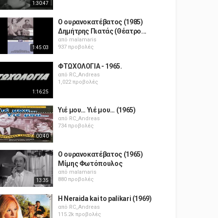
1:30:47
Ο ουρανοκατέβατος (1985)
Δημήτρης Πιατάς (Θέατρο...
από
malamaris
937 προβολές
1:45:03
ΦΤΩΧΟΛΟΓΙΑ - 1965.
από
RC_Andreas
1,022 προβολές
1:16:25
Υιέ μου… Υιέ μου… (1965)
από
RC_Andreas
734 προβολές
00:40
Ο ουρανοκατέβατος (1965)
Μίμης Φωτόπουλος
από
malamaris
880 προβολές
13:35
H Neraida kai to palikari (1969)
από
RC_Andreas
115.2k προβολές