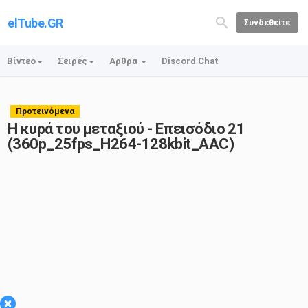
elTube.GR
Συνδεθείτε
Βίντεο
Σειρές
Αρθρα
Discord Chat
Προτεινόμενα
Η κυρά του μεταξιού - Επεισόδιο 21
(360p_25fps_H264-128kbit_AAC)
×