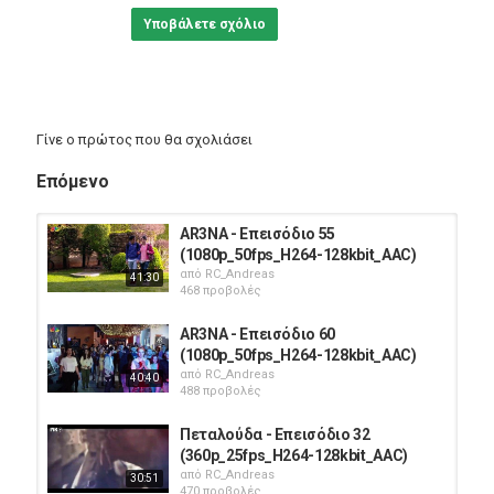
Υποβάλετε σχόλιο
Γίνε ο πρώτος που θα σχολιάσει
Επόμενο
AR3NA - Επεισόδιο 55
(1080p_50fps_H264-128kbit_AAC)
από
RC_Andreas
41:30
468 προβολές
AR3NA - Επεισόδιο 60
(1080p_50fps_H264-128kbit_AAC)
από
RC_Andreas
40:40
488 προβολές
Πεταλούδα - Επεισόδιο 32
(360p_25fps_H264-128kbit_AAC)
από
RC_Andreas
30:51
470 προβολές