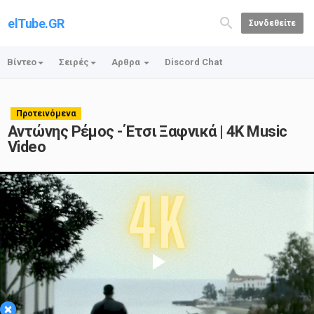
elTube.GR
Συνδεθείτε
Βίντεο
Σειρές
Αρθρα
Discord Chat
Προτεινόμενα
Αντώνης Ρέμος - Έτσι Ξαφνικά | 4K Music
Video
Play
×