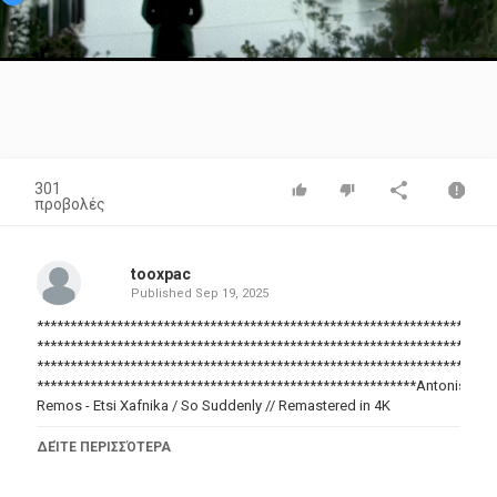
Video
301
προβολές
tooxpac
Published
Sep 19, 2025
*********************************************************************
*********************************************************************
*********************************************************************
*********************************************************Antonis
Remos - Etsi Xafnika / So Suddenly // Remastered in 4K
???? Κάνε ΕΓΓΡΑΦΗ εδώ:
ΔΕΊΤΕ ΠΕΡΙΣΣΌΤΕΡΑ
https://www.youtube.com/@VintageGreekHits4K?
sub_confirmation=1