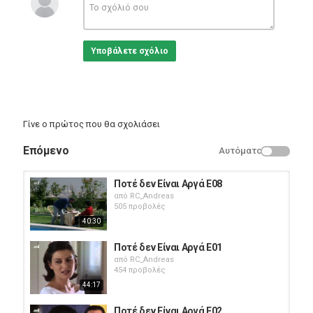
Greek Films
Υποβάλετε σχόλιο
Γίνε ο πρώτος που θα σχολιάσει
Επόμενο
Αυτόματο
Ποτέ δεν Είναι Αργά E08
από
RC_Andreas
505 προβολές
40:30
Ποτέ δεν Είναι Αργά E01
από
RC_Andreas
454 προβολές
44:17
Ποτέ δεν Είναι Αργά E02