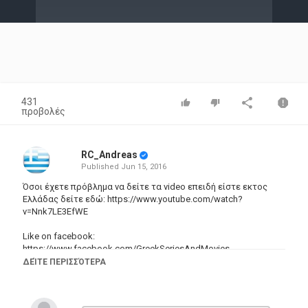
Video
431
προβολές
RC_Andreas
Published
Jun 15, 2016
Όσοι έχετε πρόβλημα να δείτε τα video επειδή είστε εκτος
Ελλάδας δείτε εδώ: https://www.youtube.com/watch?
v=Nnk7LE3EfWE
Like on facebook:
https://www.facebook.com/GreekSeriesAndMovies
Ακολουθηστε μας στο Dailymotion:
ΔΕΊΤΕ ΠΕΡΙΣΣΌΤΕΡΑ
http://www.dailymotion.com/pc-tech-video
Κατηγορίες