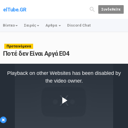
elTube.GR
Συνδεθείτε
Βίντεο
Σειρές
Αρθρα
Discord Chat
Προτεινόμενα
Ποτέ δεν Είναι Αργά E04
This
is
Playback on other Websites has been disabled by
a
modal
the video owner.
window.
Play
×