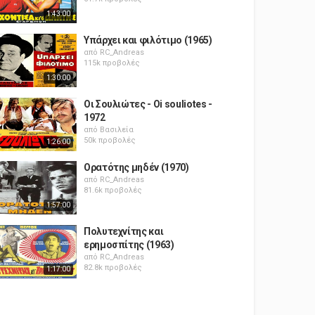
1:43:00
Υπάρχει και φιλότιμο (1965)
από
RC_Andreas
115k προβολές
1:30:00
Οι Σουλιώτες - Oi souliotes -
1972
από
Βασιλεία
50k προβολές
1:26:00
Ορατότης μηδέν (1970)
από
RC_Andreas
81.6k προβολές
1:57:00
Πολυτεχνίτης και
ερημοσπίτης (1963)
από
RC_Andreas
82.8k προβολές
1:17:00