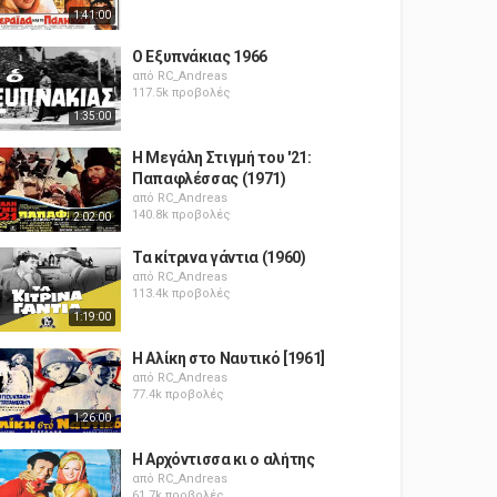
1:41:00
Ο Εξυπνάκιας 1966
από
RC_Andreas
117.5k προβολές
1:35:00
Η Μεγάλη Στιγμή του '21:
Παπαφλέσσας (1971)
από
RC_Andreas
140.8k προβολές
2:02:00
Τα κίτρινα γάντια (1960)
από
RC_Andreas
113.4k προβολές
1:19:00
Η Αλίκη στο Ναυτικό [1961]
από
RC_Andreas
77.4k προβολές
1:26:00
Η Αρχόντισσα κι ο αλήτης
από
RC_Andreas
61.7k προβολές