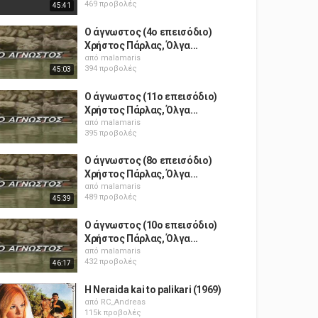
469 προβολές
45:41
Ο άγνωστος (4ο επεισόδιο)
Χρήστος Πάρλας, Όλγα...
από
malamaris
394 προβολές
45:03
Ο άγνωστος (11ο επεισόδιο)
Χρήστος Πάρλας, Όλγα...
από
malamaris
395 προβολές
Ο άγνωστος (8ο επεισόδιο)
Χρήστος Πάρλας, Όλγα...
από
malamaris
489 προβολές
45:39
Ο άγνωστος (10ο επεισόδιο)
Χρήστος Πάρλας, Όλγα...
από
malamaris
432 προβολές
46:17
H Neraida kai to palikari (1969)
από
RC_Andreas
115k προβολές