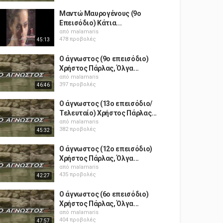
Μαντώ Μαυρογένους (9o
Επεισόδιο) Κάτια...
από
malamaris
478 προβολές
45:13
Ο άγνωστος (9ο επεισόδιο)
Χρήστος Πάρλας, Όλγα...
από
malamaris
397 προβολές
46:46
Ο άγνωστος (13ο επεισόδιο/
Τελευταίο) Χρήστος Πάρλας...
από
malamaris
382 προβολές
45:32
Ο άγνωστος (12ο επεισόδιο)
Χρήστος Πάρλας, Όλγα...
από
malamaris
435 προβολές
42:27
Ο άγνωστος (6ο επεισόδιο)
Χρήστος Πάρλας, Όλγα...
από
malamaris
404 προβολές
47:57