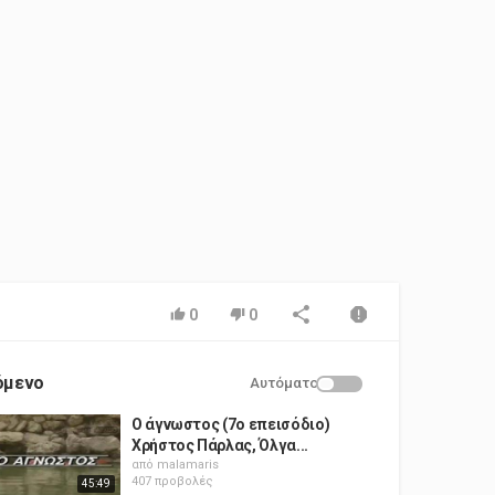
0
0
όμενο
Αυτόματο
Ο άγνωστος (7ο επεισόδιο)
Χρήστος Πάρλας, Όλγα...
από
malamaris
407 προβολές
45:49