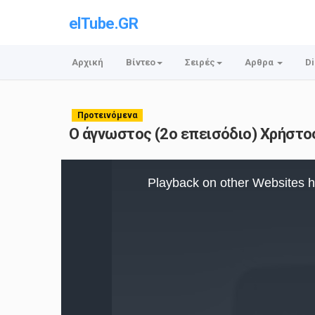
elTube.GR
Αρχική
Βίντεο
Σειρές
Αρθρα
Di
Προτεινόμενα
Ο άγνωστος (2ο επεισόδιο) Χρήστος
This
is
Playback on other Websites h
a
modal
window.