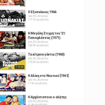
1:41:00
Ο Εξυπνάκιας 1966
από
RC_Andreas
117.7k προβολές
1:35:00
Η Μεγάλη Στιγμή του '21:
Παπαφλέσσας (1971)
από
RC_Andreas
140.9k προβολές
2:02:00
Τα κίτρινα γάντια (1960)
από
RC_Andreas
113.6k προβολές
1:19:00
Η Αλίκη στο Ναυτικό [1961]
από
RC_Andreas
77.5k προβολές
1:26:00
Η Αρχόντισσα κι ο αλήτης
από
RC_Andreas
61.8k προβολές