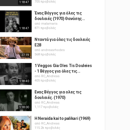
705 προβολές
1:18:47
Ένας Βέγγος για όλες τις
δουλειές (1970) Θανάσης...
από
malamaris
871 προβολές
1:18:47
Νταντά για όλες τις δουλειές
E28
από
andreasrhodes
568 προβολές
27:19
1 Veggos Gia Oles Tis Douleies
- 1 Βέγγος για όλες τις...
από
RC_Andreas
405 προβολές
1:18:40
Ενας Βέγγος για ολες τις
δουλειές. (1970)
από
RC_Andreas
1,117 προβολές
1:18:00
H Neraida kai to palikari (1969)
από
RC_Andreas
115.2k προβολές