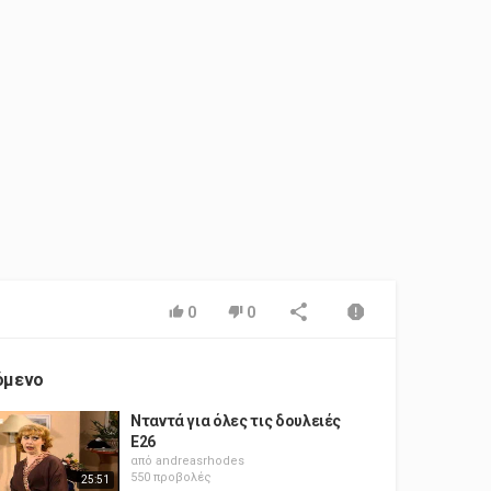
0
0
όμενο
Νταντά για όλες τις δουλειές
E26
από
andreasrhodes
550 προβολές
25:51