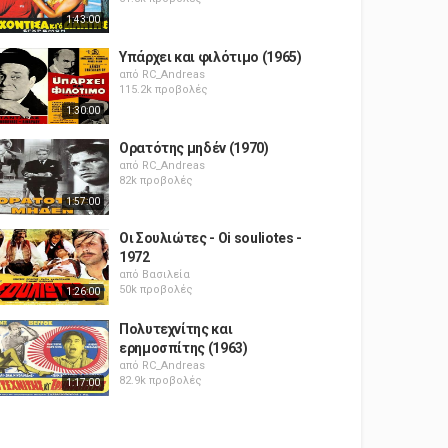
1:43:00
Υπάρχει και φιλότιμο (1965)
από
RC_Andreas
115.2k προβολές
1:30:00
Ορατότης μηδέν (1970)
από
RC_Andreas
82k προβολές
1:57:00
Οι Σουλιώτες - Oi souliotes -
1972
από
Βασιλεία
50k προβολές
1:26:00
Πολυτεχνίτης και
ερημοσπίτης (1963)
από
RC_Andreas
82.9k προβολές
1:17:00