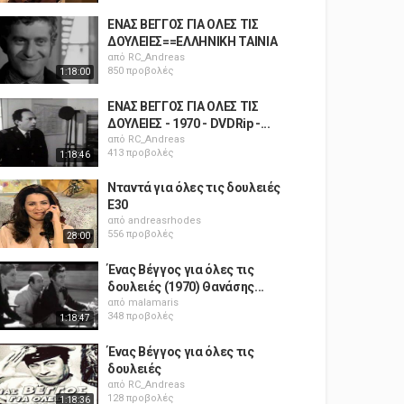
ΕΝΑΣ ΒΕΓΓΟΣ ΓΙΑ ΟΛΕΣ ΤΙΣ
ΔΟΥΛΕΙΕΣ==ΕΛΛΗΝΙΚΗ ΤΑΙΝΙΑ
από
RC_Andreas
850 προβολές
1:18:00
ΕΝΑΣ ΒΕΓΓΟΣ ΓΙΑ ΟΛΕΣ ΤΙΣ
ΔΟΥΛΕΙΕΣ - 1970 - DVDRip -...
από
RC_Andreas
413 προβολές
1:18:46
Νταντά για όλες τις δουλειές
E30
από
andreasrhodes
556 προβολές
28:00
Ένας Βέγγος για όλες τις
δουλειές (1970) Θανάσης...
από
malamaris
348 προβολές
1:18:47
Ένας Βέγγος για όλες τις
δουλειές
από
RC_Andreas
128 προβολές
1:18:36