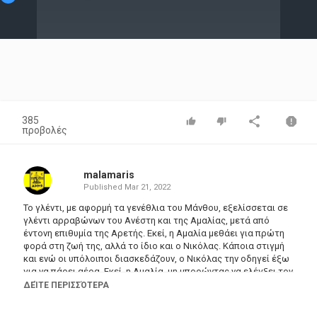
Video
385
προβολές
malamaris
Published
Mar 21, 2022
Το γλέντι, με αφορμή τα γενέθλια του Μάνθου, εξελίσσεται σε
γλέντι αρραβώνων του Ανέστη και της Αμαλίας, μετά από
έντονη επιθυμία της Αρετής. Εκεί, η Αμαλία μεθάει για πρώτη
φορά στη ζωή της, αλλά το ίδιο και ο Νικόλας. Κάποια στιγμή
και ενώ οι υπόλοιποι διασκεδάζουν, ο Νικόλας την οδηγεί έξω
για να πάρει αέρα. Εκεί, η Αμαλία, μη μπορώντας να ελέγξει τον
εαυτό της, πέφτει στην αγκαλιά του
ΔΕΊΤΕ ΠΕΡΙΣΣΌΤΕΡΑ
Σκηνοθεσία: Ρέινα Εσκενάζυ
Σενάριο: Κάκια Ιγερινού