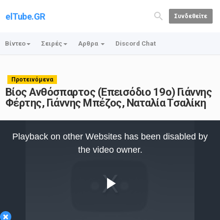
elTube.GR
Συνδεθείτε
Βίντεο
Σειρές
Αρθρα
Discord Chat
Προτεινόμενα
Βίος Ανθόσπαρτος (Επεισόδιο 19ο) Γιάννης
Φέρτης, Γιάννης Μπέζος, Ναταλία Τσαλίκη
This
is
Playback on other Websites has been disabled by
a
modal
the video owner.
window.
Play
×