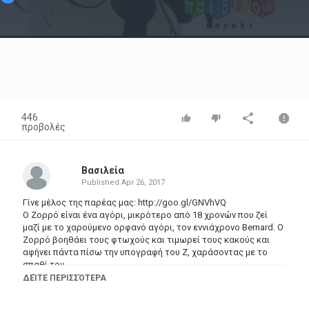
Video
446
προβολές
Βασιλεία
Published
Apr 26, 2017
Γίνε μέλος της παρέας μας:
http://goo.gl/GNVhVQ
Ο Ζορρό είναι ένα αγόρι, μικρότερο από 18 χρονών που ζεί
μαζί με το χαρούμενο ορφανό αγόρι, τον εννιάχρονο Bernard. Ο
Ζορρό βοηθάει τους φτωχούς και τιμωρεί τους κακούς και
αφήνει πάντα πίσω την υπογραφή του Ζ, χαράσοντας με το
σπαθί του.
ΔΕΊΤΕ ΠΕΡΙΣΣΌΤΕΡΑ
Μπορείς να μας βρεις και στο Facebook:
https://goo.gl/gcesqz