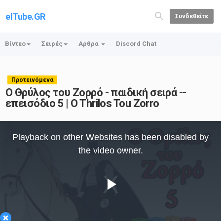
elTube.GR
Συνδεθείτε
Βίντεο
Σειρές
Αρθρα
Discord Chat
Προτεινόμενα
Ο Θρύλος του Ζορρό - παιδική σειρά --
επεισόδιο 5 | O Thrilos Tou Zorro
This
is
Playback on other Websites has been disabled by
a
modal
the video owner.
window.
Play
×