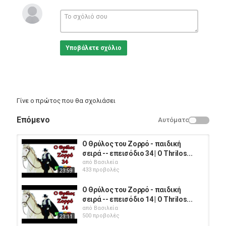
Κατηγορίες
Animation
Υποβάλετε σχόλιο
Γίνε ο πρώτος που θα σχολιάσει
Επόμενο
Αυτόματο
Ο Θρύλος του Ζορρό - παιδική
σειρά -- επεισόδιο 34 | O Thrilos...
από
Βασιλεία
433 προβολές
23:59
Ο Θρύλος του Ζορρό - παιδική
σειρά -- επεισόδιο 14 | O Thrilos...
από
Βασιλεία
500 προβολές
23:11