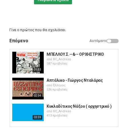
Υποβάλετε σχόλιο
Γίνε ο πρώτος που θα σχολιάσει
Επόμενο
Αυτόματο
ΜΠΕΛΛΟΥ.Σ.--&-- ΟΡΧΗΣΤΡΙΚΟ
από
RC_Andreas
587 προβολές
01:53
Απτάλικο - Γιώργος Νταλάρας
από
Έλληνας
536 προβολές
02:54
Κυκλαδίτικος Νάξου ( ορχηστρικό )
από
RC_Andreas
413 προβολές
03:59