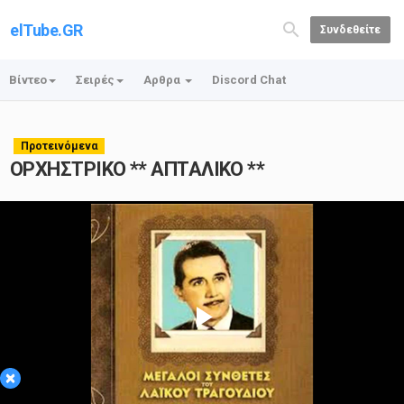
elTube.GR
Συνδεθείτε
Βίντεο
Σειρές
Αρθρα
Discord Chat
Προτεινόμενα
ΟΡΧΗΣΤΡΙΚΟ ** ΑΠΤΑΛΙΚΟ **
Play
×