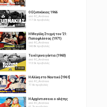
1:41:00
Ο Εξυπνάκιας 1966
από
RC_Andreas
117.5k προβολές
1:35:00
Η Μεγάλη Στιγμή του '21:
Παπαφλέσσας (1971)
από
RC_Andreas
140.8k προβολές
2:02:00
Τα κίτρινα γάντια (1960)
από
RC_Andreas
113.5k προβολές
1:19:00
Η Αλίκη στο Ναυτικό [1961]
από
RC_Andreas
77.4k προβολές
1:26:00
Η Αρχόντισσα κι ο αλήτης
από
RC_Andreas
61.7k προβολές