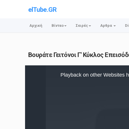
elTube.GR
Αρχική
Βίντεο
Σειρές
Αρθρα
Di
Βουράτε Γειτόνοι Γ' Κύκλος Επεισόδ
This
is
Playback on other Websites h
a
modal
window.