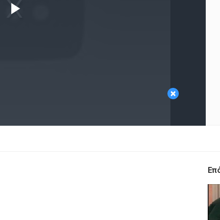
Play
Video
×
Επ