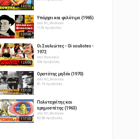
1:43:00
Υπάρχει και φιλότιμο (1965)
από
RC_Andreas
115k προβολές
1:30:00
Οι Σουλιώτες - Oi souliotes -
1972
από
Βασιλεία
50k προβολές
1:26:00
Ορατότης μηδέν (1970)
από
RC_Andreas
81.7k προβολές
1:57:00
Πολυτεχνίτης και
ερημοσπίτης (1963)
από
RC_Andreas
82.8k προβολές
1:17:00