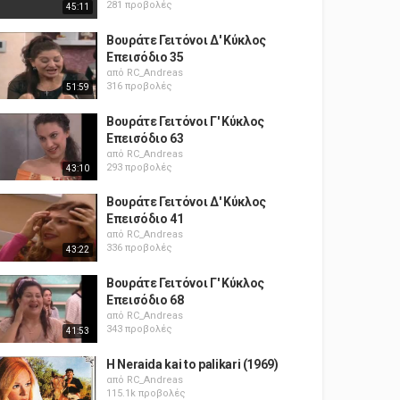
281 προβολές
45:11
Βουράτε Γειτόνοι Δ' Κύκλος
Επεισόδιο 35
από
RC_Andreas
316 προβολές
51:59
Βουράτε Γειτόνοι Γ' Κύκλος
Επεισόδιο 63
από
RC_Andreas
293 προβολές
43:10
Βουράτε Γειτόνοι Δ' Κύκλος
Επεισόδιο 41
από
RC_Andreas
336 προβολές
43:22
Βουράτε Γειτόνοι Γ' Κύκλος
Επεισόδιο 68
από
RC_Andreas
343 προβολές
41:53
H Neraida kai to palikari (1969)
από
RC_Andreas
115.1k προβολές