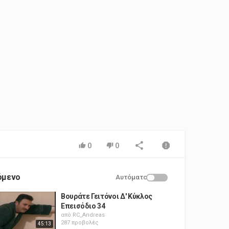
0
0
όμενο
Αυτόματο
Βουράτε Γειτόνοι Δ' Κύκλος
Επεισόδιο 34
από
RC_Andreas
287 προβολές
45:13