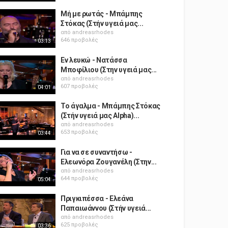
Μή με ρωτάς - Μπάμπης
Στόκας (Στήν υγειά μας...
από
andreasrhodes
646 προβολές
03:13
Εν λευκώ - Νατάσσα
Μποφίλιου (Στην υγειά μας...
από
andreasrhodes
607 προβολές
04:01
Το άγαλμα - Μπάμπης Στόκας
(Στήν υγειά μας Alpha)...
από
andreasrhodes
653 προβολές
03:44
Για να σε συναντήσω -
Ελεωνόρα Ζουγανέλη (Στην...
από
andreasrhodes
644 προβολές
05:04
Πριγκιπέσσα - Ελεάνα
Παπαιωάννου (Στήν υγειά...
από
andreasrhodes
625 προβολές
03:36