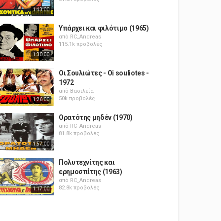
1:43:00
Υπάρχει και φιλότιμο (1965)
από
RC_Andreas
115.1k προβολές
1:30:00
Οι Σουλιώτες - Oi souliotes -
1972
από
Βασιλεία
50k προβολές
1:26:00
Ορατότης μηδέν (1970)
από
RC_Andreas
81.8k προβολές
1:57:00
Πολυτεχνίτης και
ερημοσπίτης (1963)
από
RC_Andreas
82.8k προβολές
1:17:00