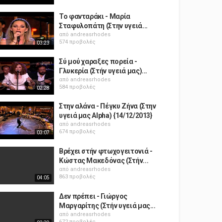
Το φανταράκι - Μαρία
Σταφυλοπάτη (Στην υγειά...
από
andreasrhodes
574 προβολές
03:23
Σύ μού χαραξες πορεία -
Γλυκερία (Στήν υγειά μας)...
από
andreasrhodes
584 προβολές
02:28
Στην αλάνα - Πέγκυ Ζήνα (Στην
υγειά μας Alpha) {14/12/2013}
από
andreasrhodes
674 προβολές
03:07
Βρέχει στήν φτωχογειτονιά -
Κώστας Μακεδόνας (Στήν...
από
andreasrhodes
863 προβολές
04:05
Δεν πρέπει - Γιώργος
Μαργαρίτης (Στήν υγειά μας...
από
andreasrhodes
672 προβολές