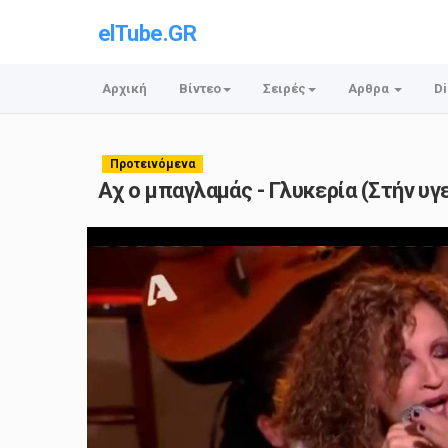
elTube.GR
Αρχική
Βίντεο
Σειρές
Αρθρα
Di
Προτεινόμενα
Αχ ο μπαγλαμάς - Γλυκερία (Στήν υγε