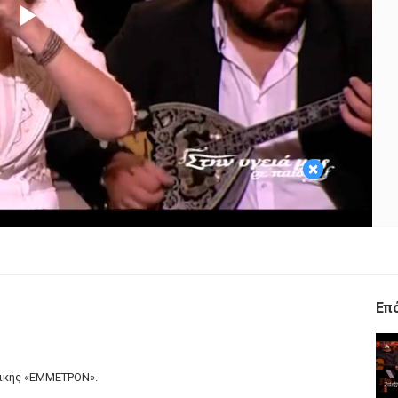
Play
Video
×
Επ
σικής «ΕΜΜΕΤΡΟΝ».