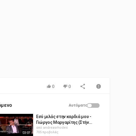
0
0
όμενο
Αυτόματο
Εσύ μιλάς στην καρδιά μου -
Γιώργος Μαργαρίτης (Στήν...
από
andreasrhodes
705 προβολές
03:07