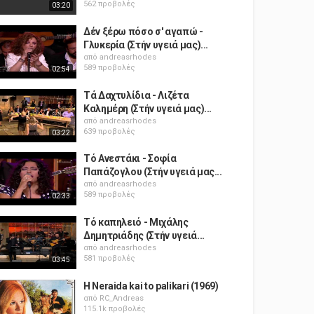
562 προβολές
03:20
Δέν ξέρω πόσο σ' αγαπώ -
Γλυκερία (Στήν υγειά μας)...
από
andreasrhodes
589 προβολές
02:54
Τά Δαχτυλίδια - Λιζέτα
Καλημέρη (Στήν υγειά μας)...
από
andreasrhodes
639 προβολές
03:22
Τό Ανεστάκι - Σοφία
Παπάζογλου (Στήν υγειά μας...
από
andreasrhodes
589 προβολές
02:33
Τό καπηλειό - Μιχάλης
Δημητριάδης (Στήν υγειά...
από
andreasrhodes
581 προβολές
03:45
H Neraida kai to palikari (1969)
από
RC_Andreas
115.1k προβολές