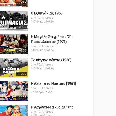
1:41:00
Ο Εξυπνάκιας 1966
από
RC_Andreas
117.6k προβολές
1:35:00
Η Μεγάλη Στιγμή του '21:
Παπαφλέσσας (1971)
από
RC_Andreas
140.9k προβολές
2:02:00
Τα κίτρινα γάντια (1960)
από
RC_Andreas
113.5k προβολές
1:19:00
Η Αλίκη στο Ναυτικό [1961]
από
RC_Andreas
77.4k προβολές
1:26:00
Η Αρχόντισσα κι ο αλήτης
από
RC_Andreas
61.8k προβολές