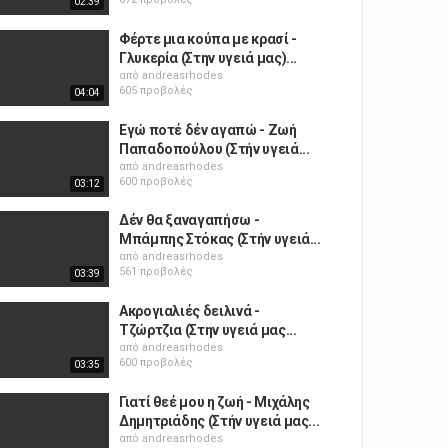
02:39
Φέρτε μια κούπα με κρασί -
Γλυκερία (Στην υγειά μας)...
από
andreasrhodes
605 προβολές
04:04
Εγώ ποτέ δέν αγαπώ - Ζωή
Παπαδοπούλου (Στήν υγειά...
από
andreasrhodes
600 προβολές
03:12
Δέν θα ξαναγαπήσω -
Μπάμπης Στόκας (Στήν υγειά...
από
andreasrhodes
561 προβολές
03:39
Ακρογιαλιές δειλινά -
Τζώρτζια (Στην υγειά μας...
από
andreasrhodes
600 προβολές
03:35
Γιατί θεέ μου η ζωή - Μιχάλης
Δημητριάδης (Στήν υγειά μας...
από
andreasrhodes