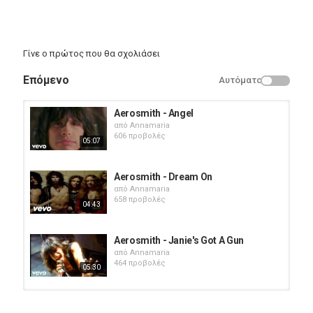
Γίνε ο πρώτος που θα σχολιάσει
Επόμενο
Αυτόματο
Aerosmith - Angel
από
Annamaria
606 προβολές
05:07
Aerosmith - Dream On
από
Annamaria
658 προβολές
04:43
Aerosmith - Janie's Got A Gun
από
Annamaria
464 προβολές
05:30
Phil Collins Takes The Drum Quiz -