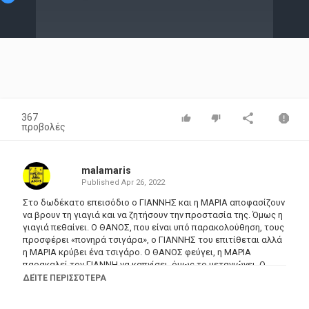
Video
367
προβολές
malamaris
Published
Apr 26, 2022
Στο δωδέκατο επεισόδιο ο ΓΙΑΝΝΗΣ και η ΜΑΡΙΑ αποφασίζουν
να βρουν τη γιαγιά και να ζητήσουν την προστασία της. Όμως η
γιαγιά πεθαίνει. Ο ΘΑΝΟΣ, που είναι υπό παρακολούθηση, τους
προσφέρει «πονηρά τσιγάρα», ο ΓΙΑΝΝΗΣ του επιτίθεται αλλά
η ΜΑΡΙΑ κρύβει ένα τσιγάρο. Ο ΘΑΝΟΣ φεύγει, η ΜΑΡΙΑ
παρακαλεί τον ΓΙΑΝΝΗ να καπνίσει, όμως το μετανιώνει. Ο
ντετέκτιβ έρχεται στο σπίτι του ΓΙΑΝΝΗ και του λέει ότι τα
ΔΕΊΤΕ ΠΕΡΙΣΣΌΤΕΡΑ
ξέρει όλα. Ο ΠΑΝΑΓΙΩΤΗΣ αποφασίζει να δώσει τη δική του
εκδοχή για την ιστορία του πατέρα του. Ο ΓΙΑΝΝΗΣ προτείνει