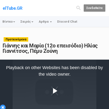
elTube.GR
Συνδεθείτε
Βίντεο
Σειρές
Αρθρα
Discord Chat
Προτεινόμενα
Γιάννης και Μαρία (12ο επεισόδιο) Ηλίας
Γιαννίτσος, Πέμυ Ζούνη
This
is
Playback on other Websites has been disabled by
a
modal
the video owner.
window.
Play
×