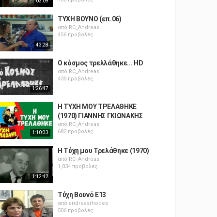
03:09
ΤΥΧΗ ΒΟΥΝΟ (επ.06)
από
RC_Andreas
456 προβολές
43:28
Ο κόσμος τρελλάθηκε... HD
από
RC_Andreas
435 προβολές
1:26:47
Η ΤΥΧΗ ΜΟΥ ΤΡΕΛΑΘΗΚΕ
(1970) ΓΙΑΝΝΗΣ ΓΚΙΩΝΑΚΗΣ
από
RC_Andreas
682 προβολές
1:10:33
Η Τύχη μου Τρελάθηκε (1970)
από
RC_Andreas
1,034 προβολές
1:12:42
Τύχη Βουνό E13
από
andreasrhodes
506 προβολές