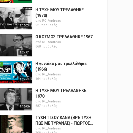
Η ΤΥΧΗ ΜΟΥ ΤΡΕΛΑΘΗΚΕ
(1970)
από
RC_Andreas
921 προβολές
1:16:24
Ο ΚΟΣΜΟΣ ΤΡΕΛΛΑΘΗΚΕ 1967
από
RC_Andreas
668 προβολές
1:27:01
Η γυναίκα μου τρελλάθηκε
Ο
(1966)
από
RC_Andreas
164 προβολές
1:27:44
Η ΤΥΧΗ ΜΟΥ ΤΡΕΛΛΑΘΗΚΕ
1970
από
RC_Andreas
687 προβολές
1:16:06
ΤΥΧΗ ΤΙ ΣΟΥ ΚΑΝΑ (ΒΡΕ ΤΥΧΗ
ΠΩΣ ΜΕ ΤΥΡΑΝΑΣ) - ΓΙΩΡΓΟΣ...
από
RC_Andreas
708 προβολές