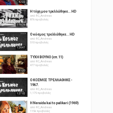
42:22
Η τύχη μου τρελλάθηκε... HD
από
RC_Andreas
876 προβολές
1:16:26
Ο κόσμος τρελλάθηκε... HD
από
RC_Andreas
510 προβολές
1:26:47
ΤΥΧΗ ΒΟΥΝΟ (επ.11)
από
RC_Andreas
477 προβολές
41:20
Ο ΚΟΣΜΟΣ ΤΡΕΛΛΑΘΗΚΕ -
1967.
από
RC_Andreas
1,175 προβολές
1:27:02
H Neraida kai to palikari (1969)
από
RC_Andreas
115k προβολές