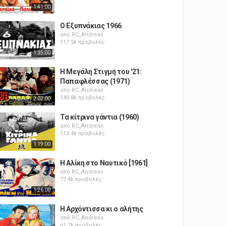
1:41:00
Ο Εξυπνάκιας 1966
από
RC_Andreas
117.5k προβολές
1:35:00
Η Μεγάλη Στιγμή του '21:
Παπαφλέσσας (1971)
από
RC_Andreas
140.8k προβολές
2:02:00
Τα κίτρινα γάντια (1960)
από
RC_Andreas
113.4k προβολές
1:19:00
Η Αλίκη στο Ναυτικό [1961]
από
RC_Andreas
77.4k προβολές
1:26:00
Η Αρχόντισσα κι ο αλήτης
από
RC_Andreas
61.7k προβολές