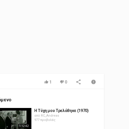
1
0
όμενο
Η Τύχη μου Τρελάθηκε (1970)
από
RC_Andreas
977 προβολές
1:12:42