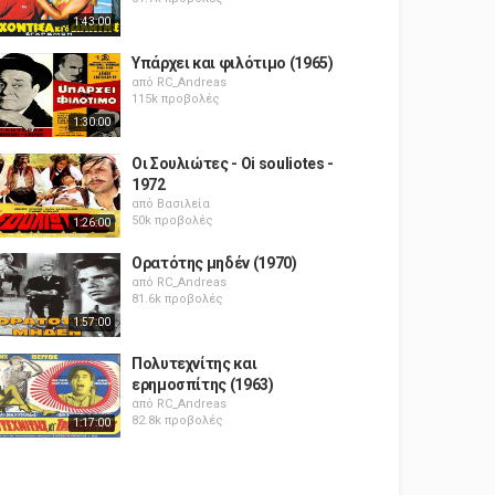
1:43:00
Υπάρχει και φιλότιμο (1965)
από
RC_Andreas
115k προβολές
1:30:00
Οι Σουλιώτες - Oi souliotes -
1972
από
Βασιλεία
50k προβολές
1:26:00
Ορατότης μηδέν (1970)
από
RC_Andreas
81.6k προβολές
1:57:00
Πολυτεχνίτης και
ερημοσπίτης (1963)
από
RC_Andreas
82.8k προβολές
1:17:00