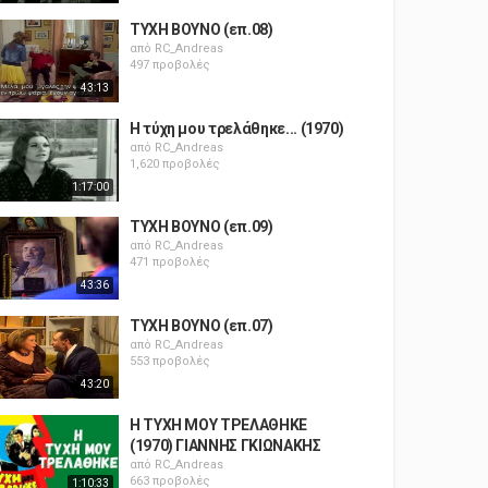
ΤΥΧΗ ΒΟΥΝΟ (επ.08)
από
RC_Andreas
497 προβολές
43:13
Η τύχη μου τρελάθηκε... (1970)
από
RC_Andreas
1,620 προβολές
1:17:00
ΤΥΧΗ ΒΟΥΝΟ (επ.09)
από
RC_Andreas
471 προβολές
43:36
ΤΥΧΗ ΒΟΥΝΟ (επ.07)
από
RC_Andreas
553 προβολές
43:20
Η ΤΥΧΗ ΜΟΥ ΤΡΕΛΑΘΗΚΕ
(1970) ΓΙΑΝΝΗΣ ΓΚΙΩΝΑΚΗΣ
από
RC_Andreas
663 προβολές
1:10:33