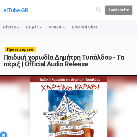
elTube.GR
Συνδεθείτε
Βίντεο
Σειρές
Αρθρα
Discord Chat
Προτεινόμενα
Παιδική χορωδία Δημήτρη Τυπάλδου - Τα
πέριξ | Official Audio Release
Play
×