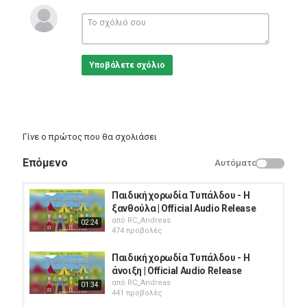
από τους σπουδαιότερους και πιο πολυποίκιλους καταλόγους
της ελληνικής μουσικής σκηνής.
Κατηγορίες
Greek Music
Υποβάλετε σχόλιο
Γίνε ο πρώτος που θα σχολιάσει
Επόμενο
Αυτόματο
Παιδική χορωδία Τυπάλδου - Η
ξανθούλα | Official Audio Release
από
RC_Andreas
02:24
474 προβολές
Παιδική χορωδία Τυπάλδου - Η
άνοιξη | Official Audio Release
από
RC_Andreas
01:34
441 προβολές