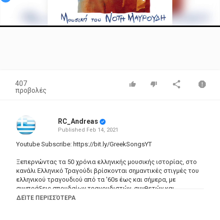
Video
407
προβολές
RC_Andreas
Published
Feb 14, 2021
Youtube Subscribe:
https://bit.ly/GreekSongsYT
Ξεπερνώντας τα 50 χρόνια ελληνικής μουσικής ιστορίας, στο
κανάλι Ελληνικό Τραγούδι βρίσκονται σημαντικές στιγμές του
ελληνικού τραγουδιού από τα '60s έως και σήμερα, με
συμπράξεις σπουδαίων τραγουδιστών, συνθετών και
στιχουργών που άφησαν εποχή.
ΔΕΊΤΕ ΠΕΡΙΣΣΌΤΕΡΑ
Στο κανάλι Ελληνικό Τραγούδι θα βρείτε συγκεντρωμένο έναν