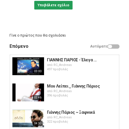
Υποβάλετε σχόλιο
Γίνε ο πρώτος που θα σχολιάσει
Επόμενο
Αυτόματο
ΓΙΑΝΝΗΣ ΠΑΡΙΟΣ - Έλεγα ...
από
RC_Andreas
497 προβολές
03:00
Μου Λείπει _ Γιάννης Πάριος
από
RC_Andreas
396 προβολές
02:46
Γιάννης Πάριος ~ Ξαφνικά
από
RC_Andreas
322 προβολές
04:30