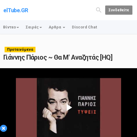
elTube.GR
Συνδεθείτε
Βίντεο
Σειρές
Αρθρα
Discord Chat
Προτεινόμενα
Γιάννης Πάριος ~ Θα Μ' Αναζητάς [HQ]
Play
×