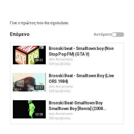
Γίνε ο πρώτος που θα σχολιάσει
Επόμενο
Αυτόματο
Bronski beat - Smalltown boy (Non
Stop Pop FM) (GTA V)
από
Annamaria
09:01
534 προβολές
Bronski Beat - Smalltown Boy (Live
ORS 1984)
από
Annamaria
03:57
524 προβολές
Bronski Beat-Smalltown Boy
Smalltown Boy [Remix] (2008...
από
Annamaria
03:58
550 προβολές
Bronski Beat - Junk Live In