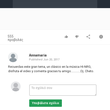
Video
555
προβολές
Annamaria
Published
Jun 20, 2017
Recuerdas este gran tema, un clásico en la música HI-NRG,
disfruta el video y comenta gracias tu
amigo.............Dj
. Cheto.
Υποβάλετε σχόλιο