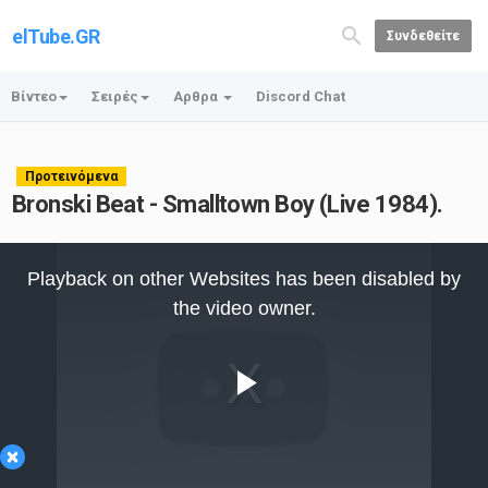
elTube.GR
Συνδεθείτε
Βίντεο
Σειρές
Αρθρα
Discord Chat
Προτεινόμενα
Bronski Beat - Smalltown Boy (Live 1984).
This
is
Playback on other Websites has been disabled by
a
modal
the video owner.
window.
Play
×