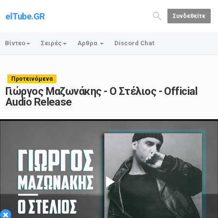
elTube.GR
Συνδεθείτε
Βίντεο
Σειρές
Αρθρα
Discord Chat
Προτεινόμενα
Γιώργος Μαζωνάκης - Ο Στέλιος - Official
Audio Release
Play
×