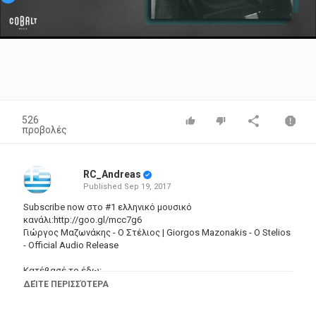
Video
526
προβολές
RC_Andreas
Published
Sep 19, 2017
Subscribe now στο #1 ελληνικό μουσικό
κανάλι:http://goo.gl/mcc7g6
Γιώργος Μαζωνάκης - Ο Στέλιος | Giorgos Mazonakis - O Stelios
- Official Audio Release
Κατέβασέ το έδω:
iTunes:
https://goo.gl/ilY9dl
ΔΕΊΤΕ ΠΕΡΙΣΣΌΤΕΡΑ
Spotify:
https://goo.gl/1v3bgt