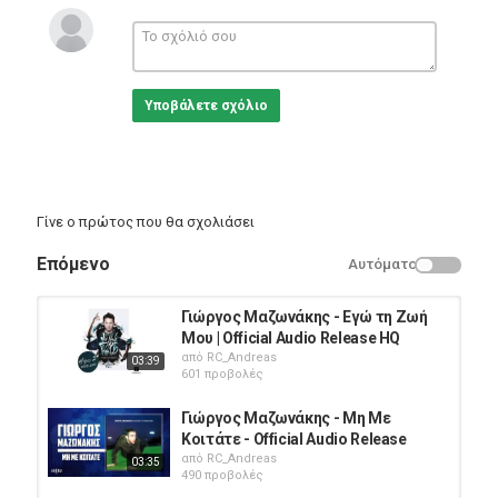
Άκουσε όλα τα τραγούδια του δίσκου εδώ:
https://goo.gl/KDpC6c
Cobalt Music
Subscribe:
http://goo.gl/mcc7g6
Υποβάλετε σχόλιο
Like us on Facebook:
http://on.fb.me/16GaxR3
Follow us on Twitter:
http://bit.ly/13fZZKD
Follow us on Instagram:
http://bit.ly/1a13sim
Official Website:
http://bit.ly/1aLcEuE
Κατηγορίες
Γίνε ο πρώτος που θα σχολιάσει
Greek Music
Επόμενο
Αυτόματο
Γιώργος Μαζωνάκης - Εγώ τη Ζωή
Μου | Official Audio Release HQ
από
RC_Andreas
03:39
601 προβολές
Γιώργος Μαζωνάκης - Μη Με
Κοιτάτε - Official Audio Release
από
RC_Andreas
03:35
490 προβολές