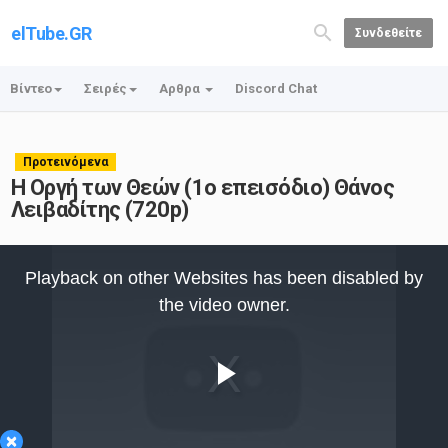
elTube.GR
Συνδεθείτε
Βίντεο
Σειρές
Αρθρα
Discord Chat
Προτεινόμενα
Η Οργή των Θεών (1ο επεισόδιο) Θάνος
Λειβαδίτης (720p)
This
is
Playback on other Websites has been disabled by
a
modal
the video owner.
window.
Play
×