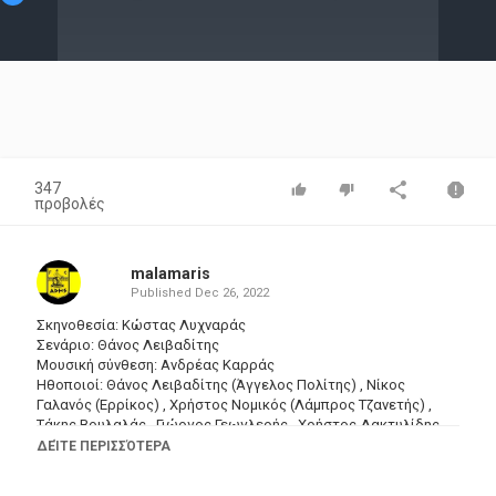
Video
347
προβολές
malamaris
Published
Dec 26, 2022
Σκηνοθεσία: Κώστας Λυχναράς
Σενάριο: Θάνος Λειβαδίτης
Μουσική σύνθεση: Ανδρέας Καρράς
Ηθοποιοί: Θάνος Λειβαδίτης (Άγγελος Πολίτης) , Νίκος
Γαλανός (Ερρίκος) , Χρήστος Νομικός (Λάμπρος Τζανετής) ,
Τάκης Βουλαλάς , Γιώργος Γεωγλερής , Χρήστος Δακτυλίδης ,
Κατερίνα Διδασκάλου , Σπύρος Δρόσος , Γιώργος Ζαϊφίδης ,
ΔΕΊΤΕ ΠΕΡΙΣΣΌΤΕΡΑ
Δημήτρης Ζακυνθινός , Δημήτρης Ιωακειμίδης , Ειρήνη
Κακαβούλη , Κρατερός Κατσούλης (Δημήτρης Μακρής) ,