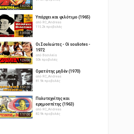
1:43:00
Υπάρχει και φιλότιμο (1965)
από
RC_Andreas
115.2k προβολές
1:30:00
Οι Σουλιώτες - Oi souliotes -
1972
από
Βασιλεία
50k προβολές
1:26:00
Ορατότης μηδέν (1970)
από
RC_Andreas
81.9k προβολές
1:57:00
Πολυτεχνίτης και
ερημοσπίτης (1963)
από
RC_Andreas
82.9k προβολές
1:17:00