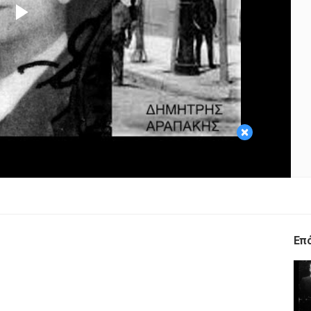
Play
Video
×
Επ