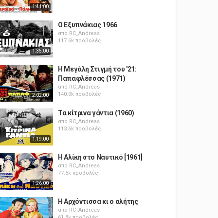
1:41:00
Ο Εξυπνάκιας 1966
από
RC_Andreas
117.6k προβολές
1:35:00
Η Μεγάλη Στιγμή του '21:
Παπαφλέσσας (1971)
από
RC_Andreas
140.9k προβολές
2:02:00
Τα κίτρινα γάντια (1960)
από
RC_Andreas
113.6k προβολές
1:19:00
Η Αλίκη στο Ναυτικό [1961]
από
RC_Andreas
77.5k προβολές
1:26:00
Η Αρχόντισσα κι ο αλήτης
από
RC_Andreas
61.8k προβολές