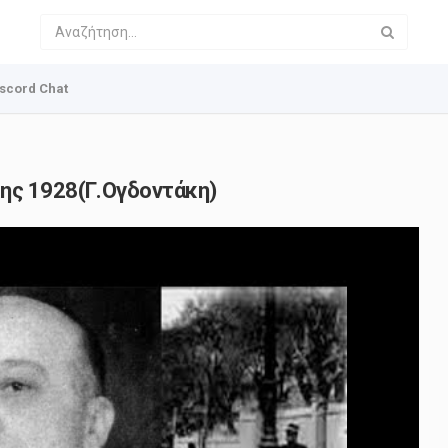
scord Chat
ης 1928(Γ.Ογδοντάκη)