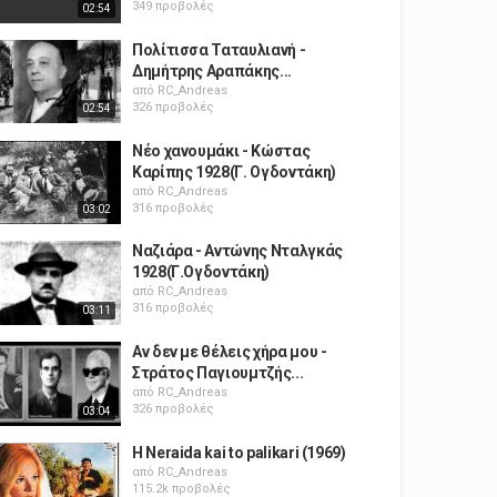
349 προβολές
02:54
Πολίτισσα Ταταυλιανή -
Δημήτρης Αραπάκης...
από
RC_Andreas
326 προβολές
02:54
Νέο χανουμάκι - Κώστας
Καρίπης 1928(Γ. Ογδοντάκη)
από
RC_Andreas
316 προβολές
03:02
Ναζιάρα - Αντώνης Νταλγκάς
1928(Γ.Ογδοντάκη)
από
RC_Andreas
316 προβολές
03:11
Αν δεν με θέλεις χήρα μου -
Στράτος Παγιουμτζής...
από
RC_Andreas
326 προβολές
03:04
H Neraida kai to palikari (1969)
από
RC_Andreas
115.2k προβολές