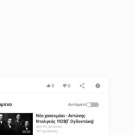
0
0
όμενο
Αυτόματο
Νέο χανουμάκι - Αντώνης
Νταλγκάς 1928(Γ.Ογδοντάκη)
από
RC_Andreas
341 προβολές
03:20