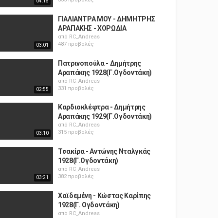
04:15
ΓΙΑΛΙΑΝΤΡΑ ΜΟΥ - ΔΗΜΗΤΡΗΣ
ΑΡΑΠΑΚΗΣ - ΧΟΡΩΔΙΑ
από
RC_Andreas
487 προβολές
03:01
Πατρινοπούλα - Δημήτρης
Αραπάκης 1928(Γ.Ογδοντάκη)
από
RC_Andreas
331 προβολές
02:55
Καρδιοκλέφτρα - Δημήτρης
Αραπάκης 1929(Γ.Ογδοντάκη)
από
RC_Andreas
315 προβολές
03:10
Τσακίρα - Αντώνης Νταλγκάς
1928(Γ.Ογδοντάκη)
από
RC_Andreas
382 προβολές
03:21
Χαϊδεμένη - Κώστας Καρίπης
1928(Γ. Ογδοντάκη)
από
RC_Andreas