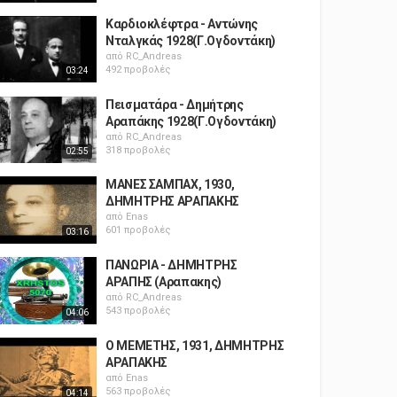
Καρδιοκλέφτρα - Αντώνης
Νταλγκάς 1928(Γ.Ογδοντάκη)
από
RC_Andreas
492 προβολές
03:24
Πεισματάρα - Δημήτρης
Αραπάκης 1928(Γ.Ογδοντάκη)
από
RC_Andreas
318 προβολές
02:55
ΜΑΝΕΣ ΣΑΜΠΑΧ, 1930,
ΔΗΜΗΤΡΗΣ ΑΡΑΠΑΚΗΣ
από
Enas
601 προβολές
03:16
ΠΑΝΩΡΙΑ - ΔΗΜΗΤΡΗΣ
ΑΡΑΠΗΣ (Αραπακης)
από
RC_Andreas
543 προβολές
04:06
Ο ΜΕΜΕΤΗΣ, 1931, ΔΗΜΗΤΡΗΣ
ΑΡΑΠΑΚΗΣ
από
Enas
563 προβολές
04:14