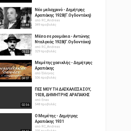
Νέο μελαχρινό - Δημήτρης
Αραπάκης 1928(Γ.Ογδοντάκη)
από
RC_Andreas
349 προβολές
02:48
Μέσα σε ρουμάνια - Αντώνης
Νταλγκάς 1928(Γ.Ογδοντάκη)
από
RC_Andreas
329 προβολές
03:22
Μεμέτης χασικλής - Δημήτρης
Αραπάκης
από
Έλληνας
506 προβολές
04:07
ΠΕΣ ΜΟΥ ΤΗ ΔΑΣΚΑΛΙΣΣΑ ΣΟΥ,
1928, ΔΗΜΗΤΡΗΣ ΑΡΑΠΑΚΗΣ
από
Enas
548 προβολές
02:56
O Mεμέτης - Δημήτρης
Αραπάκης 1931
από
RC_Andreas
335 προβολές