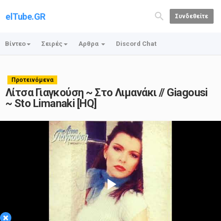
elTube.GR
Συνδεθείτε
Βίντεο
Σειρές
Αρθρα
Discord Chat
Προτεινόμενα
Λίτσα Γιαγκούση ~ Στο Λιμανάκι // Giagousi
~ Sto Limanaki [HQ]
Play
×