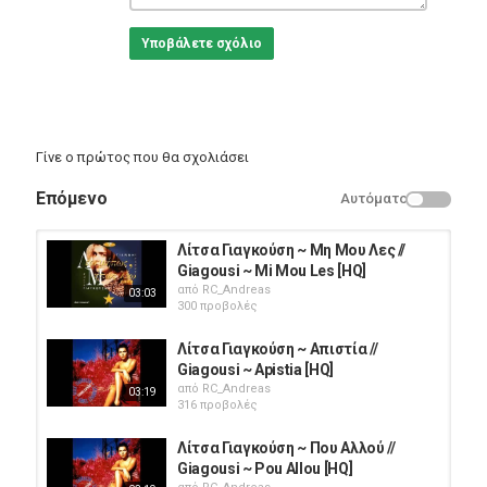
Υποβάλετε σχόλιο
Γίνε ο πρώτος που θα σχολιάσει
Επόμενο
Αυτόματο
Λίτσα Γιαγκούση ~ Μη Μου Λες //
Giagousi ~ Mi Mou Les [HQ]
από
RC_Andreas
03:03
300 προβολές
Λίτσα Γιαγκούση ~ Απιστία //
Giagousi ~ Apistia [HQ]
από
RC_Andreas
03:19
316 προβολές
Λίτσα Γιαγκούση ~ Που Αλλού //
Giagousi ~ Pou Allou [HQ]