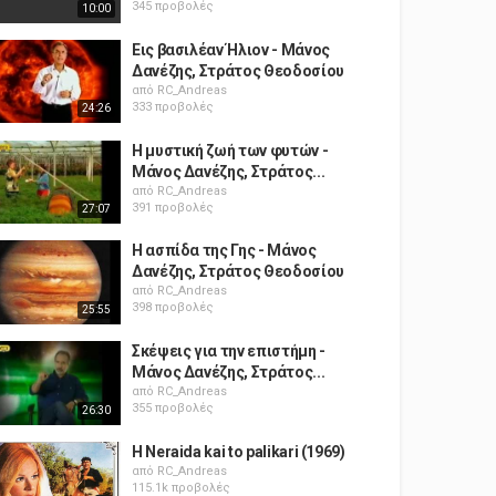
345 προβολές
10:00
Εις βασιλέαν Ήλιον - Μάνος
Δανέζης, Στράτος Θεοδοσίου
από
RC_Andreas
333 προβολές
24:26
Η μυστική ζωή των φυτών -
Μάνος Δανέζης, Στράτος...
από
RC_Andreas
391 προβολές
27:07
Η ασπίδα της Γης - Μάνος
Δανέζης, Στράτος Θεοδοσίου
από
RC_Andreas
398 προβολές
25:55
Σκέψεις για την επιστήμη -
Μάνος Δανέζης, Στράτος...
από
RC_Andreas
355 προβολές
26:30
H Neraida kai to palikari (1969)
από
RC_Andreas
115.1k προβολές