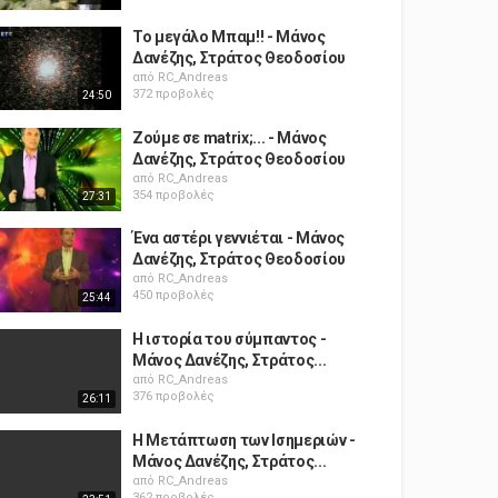
Το μεγάλο Μπαμ!! - Μάνος
Δανέζης, Στράτος Θεοδοσίου
από
RC_Andreas
372 προβολές
24:50
Ζούμε σε matrix;... - Μάνος
Δανέζης, Στράτος Θεοδοσίου
από
RC_Andreas
354 προβολές
27:31
Ένα αστέρι γεννιέται - Μάνος
Δανέζης, Στράτος Θεοδοσίου
από
RC_Andreas
450 προβολές
25:44
Η ιστορία του σύμπαντος -
Μάνος Δανέζης, Στράτος...
από
RC_Andreas
376 προβολές
26:11
Η Μετάπτωση των Ισημεριών -
Μάνος Δανέζης, Στράτος...
από
RC_Andreas
362 προβολές