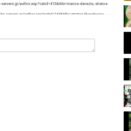
s-servers.gr/author.asp?catid=413&title=manos-danezis,-stratos-
.hs-servers.gr/author.asp?catid=244&title=stratos-theodosioy,-