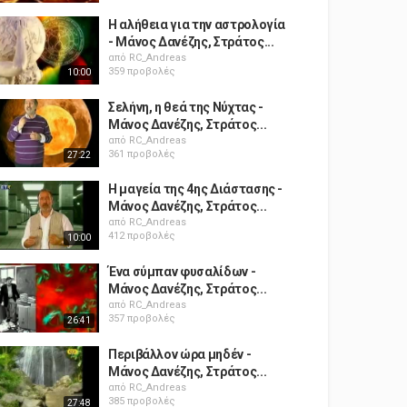
Η αλήθεια για την αστρολογία
- Μάνος Δανέζης, Στράτος...
από
RC_Andreas
359 προβολές
10:00
Σελήνη, η θεά της Νύχτας -
Μάνος Δανέζης, Στράτος...
από
RC_Andreas
361 προβολές
27:22
H μαγεία της 4ης Διάστασης -
Μάνος Δανέζης, Στράτος...
από
RC_Andreas
412 προβολές
10:00
Ένα σύμπαν φυσαλίδων -
Μάνος Δανέζης, Στράτος...
από
RC_Andreas
357 προβολές
26:41
Περιβάλλον ώρα μηδέν -
Μάνος Δανέζης, Στράτος...
από
RC_Andreas
385 προβολές
27:48