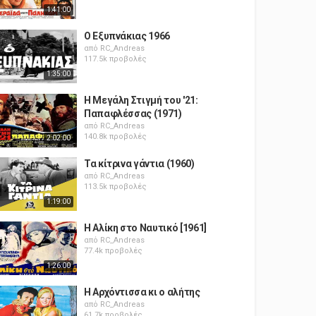
1:41:00
Ο Εξυπνάκιας 1966
από
RC_Andreas
117.5k προβολές
1:35:00
Η Μεγάλη Στιγμή του '21:
Παπαφλέσσας (1971)
από
RC_Andreas
140.8k προβολές
2:02:00
Τα κίτρινα γάντια (1960)
από
RC_Andreas
113.5k προβολές
1:19:00
Η Αλίκη στο Ναυτικό [1961]
από
RC_Andreas
77.4k προβολές
1:26:00
Η Αρχόντισσα κι ο αλήτης
από
RC_Andreas
61.7k προβολές