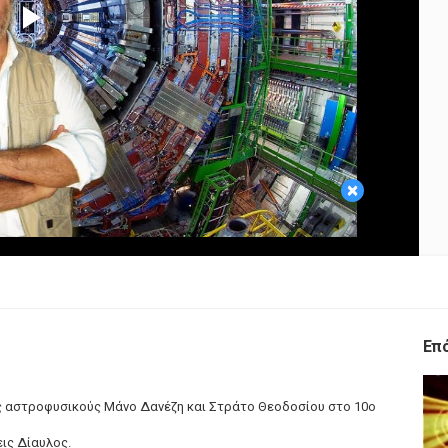
Play
Video
×
Επ
υς αστροφυσικούς Μάνο Δανέζη και Στράτο Θεοδοσίου στο 10ο
εις Δίαυλος.