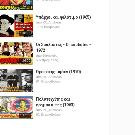
1:43:00
Υπάρχει και φιλότιμο (1965)
από
RC_Andreas
115k προβολές
1:30:00
Οι Σουλιώτες - Oi souliotes -
1972
από
Βασιλεία
50k προβολές
1:26:00
Ορατότης μηδέν (1970)
από
RC_Andreas
81.7k προβολές
1:57:00
Πολυτεχνίτης και
ερημοσπίτης (1963)
από
RC_Andreas
82.8k προβολές
1:17:00