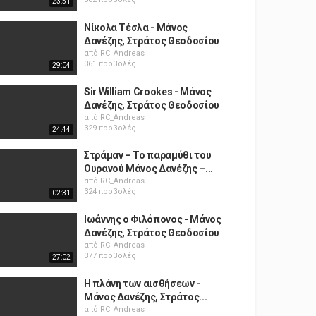
23:51
Νίκολα Τέσλα - Μάνος
Δανέζης, Στράτος Θεοδοσίου
από
RC_Andreas
361 προβολές
29:04
Sir William Crookes - Μάνος
Δανέζης, Στράτος Θεοδοσίου
από
RC_Andreas
329 προβολές
24:44
Στράμαν – Το παραμύθι του
Ουρανού Μάνος Δανέζης –...
από
RC_Andreas
324 προβολές
02:31
Ιωάννης ο Φιλόπονος - Μάνος
Δανέζης, Στράτος Θεοδοσίου
από
RC_Andreas
377 προβολές
27:02
Η πλάνη των αισθήσεων -
Μάνος Δανέζης, Στράτος...
από
RC_Andreas