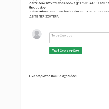
Δείτε εδώ: http://diavlos-books.gr.176-31-41-131.ns3.h
theodosioy-
Δείτε επίσης: http://diavlos-books.gr.176-31-41-131.ns3
manos-danezis-
ΔΕΊΤΕ ΠΕΡΙΣΣΌΤΕΡΑ
Κατηγορίες
Documentary
Education
Υποβάλετε σχόλιο
Γίνε ο πρώτος που θα σχολιάσει