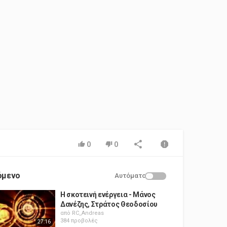
0
0
όμενο
Αυτόματο
Η σκοτεινή ενέργεια - Μάνος
Δανέζης, Στράτος Θεοδοσίου
από
RC_Andreas
384 προβολές
27:16