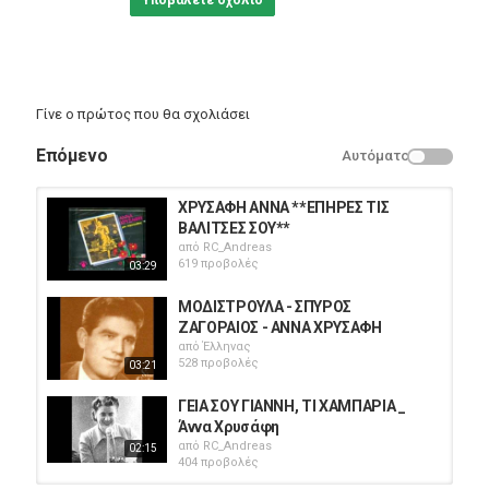
Υποβάλετε σχόλιο
Γίνε ο πρώτος που θα σχολιάσει
Επόμενο
Αυτόματο
ΧΡΥΣΑΦΗ ΑΝΝΑ **ΕΠΗΡΕΣ ΤΙΣ
ΒΑΛΙΤΣΕΣ ΣΟΥ**
από
RC_Andreas
619 προβολές
03:29
ΜΟΔΙΣΤΡΟΥΛΑ - ΣΠΥΡΟΣ
ΖΑΓΟΡΑΙΟΣ - ΑΝΝΑ ΧΡΥΣΑΦΗ
από
Έλληνας
528 προβολές
03:21
ΓΕΙΑ ΣΟΥ ΓΙΑΝΝΗ, ΤΙ ΧΑΜΠΑΡΙΑ _
Άννα Χρυσάφη
από
RC_Andreas
02:15
404 προβολές