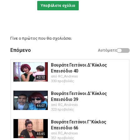
Υποβάλετε σχόλιο
Γίνε ο πρώτος που θα σχολιάσει
Επόμενο
Αυτόματο
Βουράτε Γειτόνοι Δ' Κύκλος
Επεισόδιο 40
από
RC_Andreas
43:12
330 προβολές
Βουράτε Γειτόνοι Δ' Κύκλος
Επεισόδιο 39
από
RC_Andreas
46:07
323 προβολές
Βουράτε Γειτόνοι Γ' Κύκλος
Επεισόδιο 66
από
RC_Andreas
45:45
351 προβολές