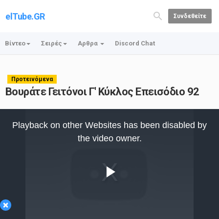
elTube.GR
Συνδεθείτε
Βίντεο
Σειρές
Αρθρα
Discord Chat
Προτεινόμενα
Βουράτε Γειτόνοι Γ' Κύκλος Επεισόδιο 92
This
is
Playback on other Websites has been disabled by
a
modal
the video owner.
window.
Play
×