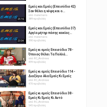
Εμείς και Εμείς (Επεισόδιο 42)
Σαν θέλει η νύφη και ο...
από
malamaris
389 προβολές
25:16
Εμείς και Εμείς (Επεισόδιο 37)
Αργία μήτηρ πάσης κακίας...
από
malamaris
390 προβολές
23:34
Εμείς κι εμείς Επεισόδιο 78 -
Όποιος Θέλει Τα Πολλά...
από
RC_Andreas
499 προβολές
24:57
Εμείς κι εμείς Επεισόδιο 114 -
Διαζύγιο Αλα Εμείς Κι Εμείς
από
RC_Andreas
470 προβολές
23:40
Εμείς κι εμείς Επεισόδιο 38 -
Εμείς Κι Εμείς Κι Αυτό
από
RC_Andreas
545 προβολές
24:40