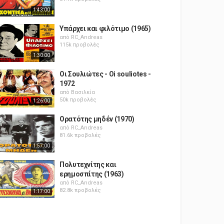
1:43:00
Υπάρχει και φιλότιμο (1965)
από
RC_Andreas
115k προβολές
1:30:00
Οι Σουλιώτες - Oi souliotes -
1972
από
Βασιλεία
50k προβολές
1:26:00
Ορατότης μηδέν (1970)
από
RC_Andreas
81.6k προβολές
1:57:00
Πολυτεχνίτης και
ερημοσπίτης (1963)
από
RC_Andreas
82.8k προβολές
1:17:00