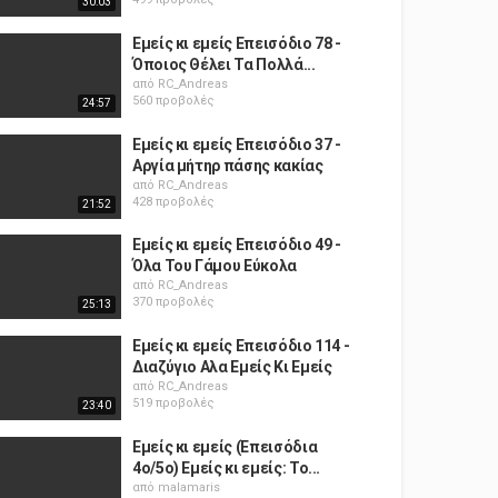
30:03
Εμείς κι εμείς Επεισόδιο 78 -
Όποιος Θέλει Τα Πολλά...
από
RC_Andreas
560 προβολές
24:57
Εμείς κι εμείς Επεισόδιο 37 -
Αργία μήτηρ πάσης κακίας
από
RC_Andreas
428 προβολές
21:52
Εμείς κι εμείς Επεισόδιο 49 -
Όλα Του Γάμου Εύκολα
από
RC_Andreas
370 προβολές
25:13
Εμείς κι εμείς Επεισόδιο 114 -
Διαζύγιο Αλα Εμείς Κι Εμείς
από
RC_Andreas
519 προβολές
23:40
Εμείς κι εμείς (Επεισόδια
4ο/5ο) Εμείς κι εμείς: Το...
από
malamaris