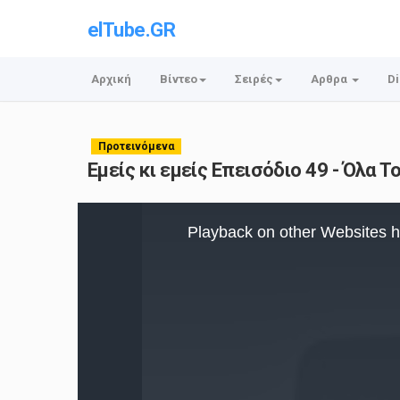
elTube.GR
Αρχική
Βίντεο
Σειρές
Αρθρα
Di
Προτεινόμενα
Εμείς κι εμείς Επεισόδιο 49 - Όλα 
This
is
Playback on other Websites h
a
modal
window.