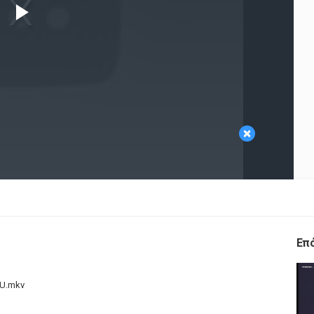
Play
Video
×
Επ
4U.mkv