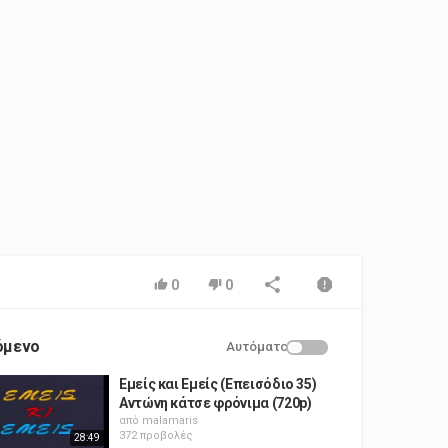
0
0
όμενο
Αυτόματο
Εμείς και Εμείς (Επεισόδιο 35)
Αντώνη κάτσε φρόνιμα (720p)
από
malamaris
372 προβολές
28:49