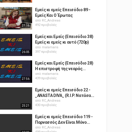
Εμείς κι εμείς Επεισόδιο 89 -
Εμείς Και Ο Έρωτας
από
RC_Andreas
492 προβολές
27:16
Εμείς και Εμείς (Επεισόδιο 38)
Εμείς κι εμείς κι αυτό (720p)
από
malamaris
397 προβολές
26:05
Εμείς και Εμείς (Επεισόδιο 28)
Η επιστροφή της νεαράς...
από
malamaris
439 προβολές
27:56
Εμείς κι εμείς Επεισόδιο 22 -
_ANASTA DIVA_ (R.I.P. Νατάσα...
από
RC_Andreas
430 προβολές
25:21
Εμείς κι εμείς Επεισόδιο 119 -
Παρνασσός Δεν Είναι Μόνο...
από
RC_Andreas
499 προβολές