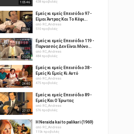
438 προβολές
1:05:46
Εμείς κι εμείς Επεισόδιο 97 -
Είμαι Άντρας Και Το Κέφι...
από
RC_Andreas
510 προβολές
25:20
Εμείς κι εμείς Επεισόδιο 119 -
Παρνασσός Δεν Είναι Μόνο...
από
RC_Andreas
484 προβολές
30:03
Εμείς κι εμείς Επεισόδιο 38 -
Εμείς Κι Εμείς Κι Αυτό
από
RC_Andreas
475 προβολές
24:40
Εμείς κι εμείς Επεισόδιο 89 -
Εμείς Και Ο Έρωτας
από
RC_Andreas
576 προβολές
27:17
H Neraida kai to palikari (1969)
από
RC_Andreas
115k προβολές