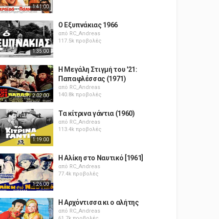
1:41:00
Ο Εξυπνάκιας 1966
από
RC_Andreas
117.5k προβολές
1:35:00
Η Μεγάλη Στιγμή του '21:
Παπαφλέσσας (1971)
από
RC_Andreas
140.8k προβολές
2:02:00
Τα κίτρινα γάντια (1960)
από
RC_Andreas
113.4k προβολές
1:19:00
Η Αλίκη στο Ναυτικό [1961]
από
RC_Andreas
77.4k προβολές
1:26:00
Η Αρχόντισσα κι ο αλήτης
από
RC_Andreas
61.7k προβολές