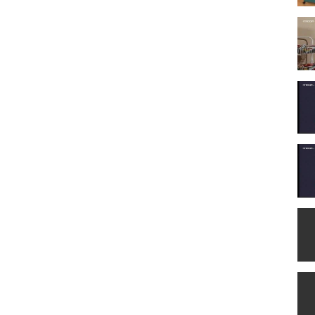
δου (Παρθένα) , Βασίλης Κούκουρας (Βασίλης) , Γιώργος
ία Κανελλοπούλου (Αντωνία) , Σμαράγδα Διαμαντίδου (Σμαράγδα
ος Παύλου
 Μετς ζουν, ο Στέλιος, ο φοβερός ηλεκτρολόγος αυτοκινήτων που
 καθηγήτρια φιλόλογο. Στον επάνω όροφο ζει η Σμαράγδα, ιατρική
ωνία, ιδιαιτέρα γραμματέα και γεροντοκόρη. Ο Βασίλης, νέος
εργος και ωραίος που συζεί με την Σμαράγδα. Μαζί τους, χωρίς
αρξη που εργάζεται στις Δημόσιες Σχέσεις μεγάλης
πος, sex maniac, πλην όμως looser από γεννησιμιού του, που
ρέας πολύ αγαπημένης που ξέρει πολύ καλά ότι ακόμα κι όταν
 ουδενί.
 2006 (Mega) , 2007 (Mega) , 2008 (Mega) , 2012 (Mega Κύπρου) ,