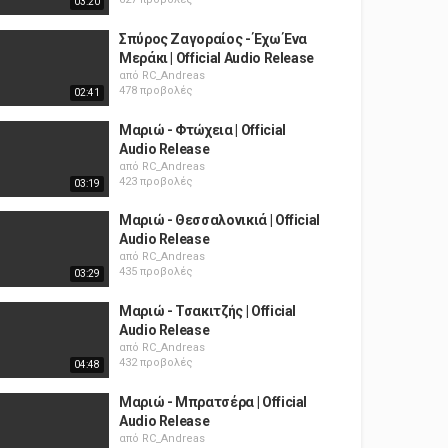
03:20
Σπύρος Ζαγοραίος - Έχω Ένα
Μεράκι | Official Audio Release
από
RC_Andreas
478 προβολές
02:41
Μαριώ - Φτώχεια | Official
Audio Release
από
RC_Andreas
423 προβολές
03:19
Μαριώ - Θεσσαλονικιά | Official
Audio Release
από
RC_Andreas
435 προβολές
03:29
Μαριώ - Τσακιτζής | Official
Audio Release
από
RC_Andreas
432 προβολές
04:48
Μαριώ ‎- Μπρατσέρα | Official
Audio Release
από
RC_Andreas