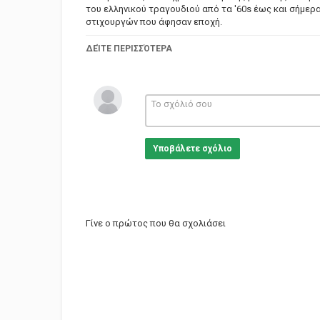
του ελληνικού τραγουδιού από τα '60s έως και σήμερ
στιχουργών που άφησαν εποχή.
Στο κανάλι Ελληνικό Τραγούδι θα βρείτε συγκεντρωμ
ΔΕΊΤΕ ΠΕΡΙΣΣΌΤΕΡΑ
καταλόγους της ελληνικής μουσικής σκηνής.
Κατηγορίες
Greek Music
Υποβάλετε σχόλιο
Γίνε ο πρώτος που θα σχολιάσει