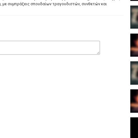
α, με συμπράξεις σπουδαίων τραγουδιστών, συνθετών και
ένο έναν από τους σπουδαιότερους και πιο πολυποίκιλους