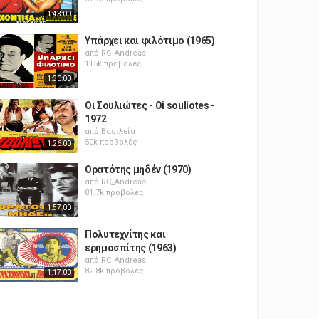
1:43:00
Υπάρχει και φιλότιμο (1965)
από
RC_Andreas
115k προβολές
1:30:00
Οι Σουλιώτες - Oi souliotes -
1972
από
Βασιλεία
50k προβολές
1:26:00
Ορατότης μηδέν (1970)
από
RC_Andreas
81.7k προβολές
1:57:00
Πολυτεχνίτης και
ερημοσπίτης (1963)
από
RC_Andreas
82.8k προβολές
1:17:00