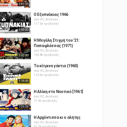
1:41:00
Ο Εξυπνάκιας 1966
από
RC_Andreas
117.5k προβολές
1:35:00
Η Μεγάλη Στιγμή του '21:
Παπαφλέσσας (1971)
από
RC_Andreas
140.8k προβολές
2:02:00
Τα κίτρινα γάντια (1960)
από
RC_Andreas
113.5k προβολές
1:19:00
Η Αλίκη στο Ναυτικό [1961]
από
RC_Andreas
77.4k προβολές
1:26:00
Η Αρχόντισσα κι ο αλήτης
από
RC_Andreas
61.7k προβολές