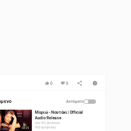
0
0
όμενο
Αυτόματο
Μαριώ ‎- Ναυτάκι | Official
Audio Release
από
RC_Andreas
435 προβολές
03:25