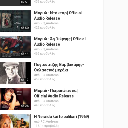
438 προβολές
02:59
Μαριώ - Ντόκτορ | Official
Audio Release
από
RC_Andreas
422 προβολές
05:50
Μαριώ - Άη Γιώργης | Official
Audio Release
από
RC_Andreas
465 προβολές
03:44
Παγιουμτζής Βαμβακάρης-
Θαλασσινό μεράκι
από
RC_Andreas
459 προβολές
03:17
Μαριώ ‎- Πειραιώτισσα |
Official Audio Release
από
RC_Andreas
448 προβολές
03:26
H Neraida kai to palikari (1969)
από
RC_Andreas
115.1k προβολές