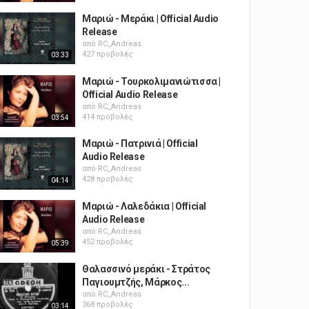
Μαριώ - Μεράκι | Official Audio
Release
από
RC_Andreas
427 προβολές
03:33
Μαριώ ‎- Τουρκολιμανιώτισσα |
Official Audio Release
από
RC_Andreas
414 προβολές
03:54
Μαριώ - Πατρινιά | Official
Audio Release
από
RC_Andreas
428 προβολές
04:14
Μαριώ ‎- Λαλεδάκια | Official
Audio Release
από
RC_Andreas
452 προβολές
05:39
Θαλασσινό μεράκι - Στράτος
Παγιουμτζής, Mάρκος...
από
RC_Andreas
368 προβολές
03:14