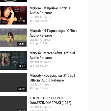
Μαριώ ‎- Μπραΐλα | Official
Audio Release
από
RC_Andreas
451 προβολές
03:08
Μαριώ - Η Ταμπακέρα | Official
Audio Release
από
RC_Andreas
443 προβολές
03:35
Μαριώ - Μανταλένα | Official
Audio Release
από
RC_Andreas
464 προβολές
04:27
Μαριώ - Κοντραμπατζήδες |
Official Audio Release
από
RC_Andreas
406 προβολές
03:18
ΣΠΥΡΟΣ ΠΕΡΙΣΤΕΡΗΣ:
ΘΑΛΑΣΣΙΝΟ ΜΕΡΑΚΙ (1938)
από
RC_Andreas
627 προβολές