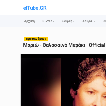
elTube.GR
Αρχική
Βίντεο
Σειρές
Αρθρα
Di
Προτεινόμενα
Μαριώ ‎- Θαλασσινό Μεράκι | Official