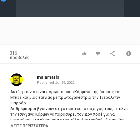
Video
316
προβολές
malamaris
Published
Jul 29, 2022
Αυτή η ταινία είναι παρωδία δύο «Κάρμεν»: της όπερας του
Μπιζέ και μίας ταινίας με πρωταγωνίστρια την Τζεραλντίν
Φαρράρ.
Λαθρέμποροι βγαίνουν στη στεριά και ο αρχηγός τους στέλνει
την Τσιγγάνα Κάρμεν να παρασύρει τον Δον Χοσέ για να
μεταφέρουν τα κλοπιμαία στην πόλη. Ακολουθούν ξιφασκίες,
θάνατοι, επιστροφές στη ζωή. Η Έντνα έπαιξε την Κάρμεν,
ΔΕΊΤΕ ΠΕΡΙΣΣΌΤΕΡΑ
ρόλο εξαιρετικά δημοφιλή την εποχή εκείνη, γι’ αυτό και ο
Τσάπλιν θέλησε να δημιουργήσει τη δική του κωμική Κάρμεν.