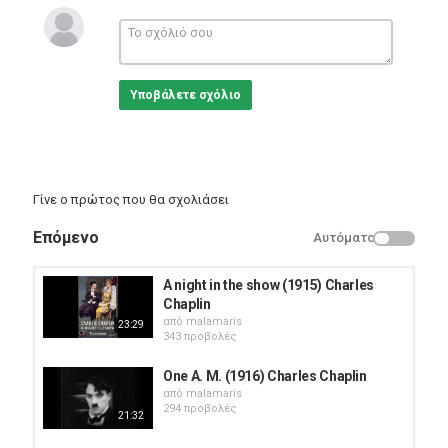
Directors: Charles Chaplin (uncredited), Leo White (uncredited)
Writer: Prosper Mérimée (novel)
Stars: Charles Chaplin, Edna Purviance, Ben Turpin
Υποβάλετε σχόλιο
Δείτε εδώ τις playlists του καναλιού:
https://www.youtube.com/channel/UCgDfPBAiAVHDy99-
a6CHtlw/playlists
Και εδώ τα βίντεο του καναλιού:
https://www.youtube.com/channel/UCgDfPBAiAVHDy99-
a6CHtlw/videos
Γίνε ο πρώτος που θα σχολιάσει
Κατηγορίες
Επόμενο
Αυτόματο
Eng Films
A night in the show (1915) Charles
Chaplin
από
malamaris
23:29
343 προβολές
One A. M. (1916) Charles Chaplin
από
malamaris
294 προβολές
21:32