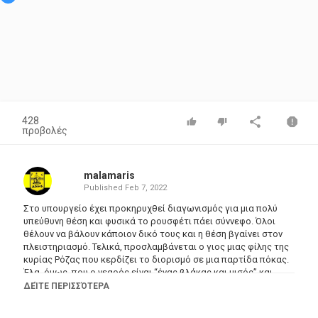
428
προβολές
malamaris
Published
Feb 7, 2022
Στο υπουργείο έχει προκηρυχθεί διαγωνισμός για μια πολύ
υπεύθυνη θέση και φυσικά το ρουσφέτι πάει σύννεφο. Όλοι
θέλουν να βάλουν κάποιον δικό τους και η θέση βγαίνει στον
πλειστηριασμό. Τελικά, προσλαμβάνεται ο γιος μιας φίλης της
κυρίας Ρόζας που κερδίζει το διορισμό σε μια παρτίδα πόκας.
Έλα, όμως, που ο νεαρός είναι “ένας βλάκας και μισός” και
επιπλέον computer freak που καταστρέφει όλα τα ηλεκτρονικά
ΔΕΊΤΕ ΠΕΡΙΣΣΌΤΕΡΑ
προγράμματα του υπουργείου και της τροχαίας προξενώντας
ένα απίστευτο κυκλοφοριακό χάος.