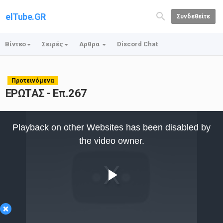
elTube.GR
Συνδεθείτε
Βίντεο
Σειρές
Αρθρα
Discord Chat
Προτεινόμενα
ΕΡΩΤΑΣ - Επ.267
This
is
Playback on other Websites has been disabled by
a
modal
the video owner.
window.
Play
×