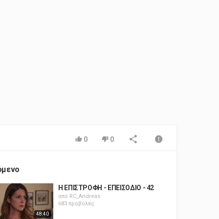
0
0
όμενο
Η ΕΠΙΣΤΡΟΦΗ - ΕΠΕΙΣΟΔΙΟ - 42
από
RC_Andreas
683 προβολές
48:40