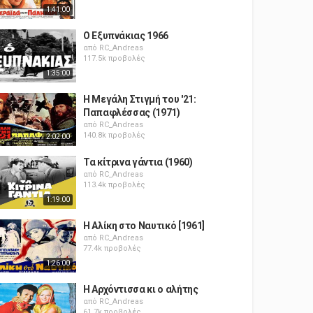
1:41:00
Ο Εξυπνάκιας 1966
από
RC_Andreas
117.5k προβολές
1:35:00
Η Μεγάλη Στιγμή του '21:
Παπαφλέσσας (1971)
από
RC_Andreas
140.8k προβολές
2:02:00
Τα κίτρινα γάντια (1960)
από
RC_Andreas
113.4k προβολές
1:19:00
Η Αλίκη στο Ναυτικό [1961]
από
RC_Andreas
77.4k προβολές
1:26:00
Η Αρχόντισσα κι ο αλήτης
από
RC_Andreas
61.7k προβολές