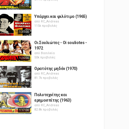
1:43:00
Υπάρχει και φιλότιμο (1965)
από
RC_Andreas
115k προβολές
1:30:00
Οι Σουλιώτες - Oi souliotes -
1972
από
Βασιλεία
50k προβολές
1:26:00
Ορατότης μηδέν (1970)
από
RC_Andreas
81.7k προβολές
1:57:00
Πολυτεχνίτης και
ερημοσπίτης (1963)
από
RC_Andreas
82.8k προβολές
1:17:00