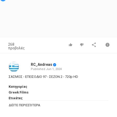
268
προβολές
RC_Andreas
Published
Jun 1, 2024
ΣΑΣΜΟΣ - ΕΠΕΙΣΟΔΙΟ 97 - ΣΕΖΟΝ 2 - 720p HD
Κατηγορίες
Greek Films
Ετικέτες
σασμοσ
,
επεισοδιο
,
97
,
σεζον
,
720p
,
hd
ΔΕΊΤΕ ΠΕΡΙΣΣΌΤΕΡΑ