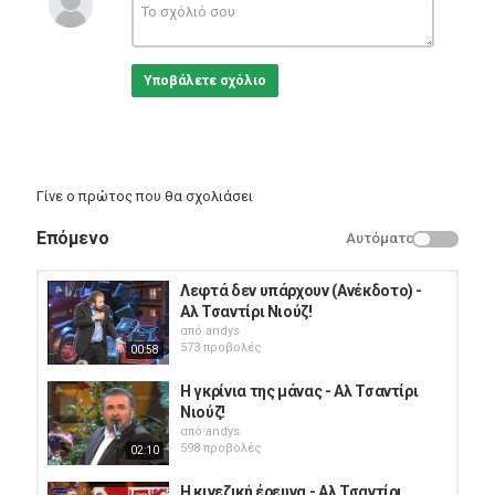
Official Store
http://po.st/3016pW
III - 2015 Edition available to pre-order now. Includes the #1 album,
4 new tracks, and the physical album includes the Take That Live
Υποβάλετε σχόλιο
2015 DVD
Music video by Take That performing Kidz. © 2011 Polydor
Γίνε ο πρώτος που θα σχολιάσει
Επόμενο
Αυτόματο
Λεφτά δεν υπάρχουν (Ανέκδοτο) -
Αλ Τσαντίρι Νιούζ!
από
andys
573 προβολές
00:58
Η γκρίνια της μάνας - Αλ Τσαντίρι
Νιούζ!
από
andys
598 προβολές
02:10
Η κινεζική έρευνα - Αλ Τσαντίρι