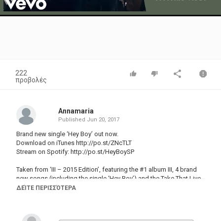
Video
222
προβολές
Annamaria
Published
Jun 20, 2017
Brand new single ‘Hey Boy’ out now.
Download on iTunes
http://po.st/ZNcTLT
Stream on Spotify:
http://po.st/HeyBoySP
Taken from ‘III – 2015 Edition’, featuring the #1 album III, 4 brand
new songs (including the single ‘Hey Boy’) and the Take That Live
2015 DVD.
ΔΕΊΤΕ ΠΕΡΙΣΣΌΤΕΡΑ
Out November 20, pre-order now
iTunes
http://po.st/ZNcTLT
Amazon
http://po.st/qWT578