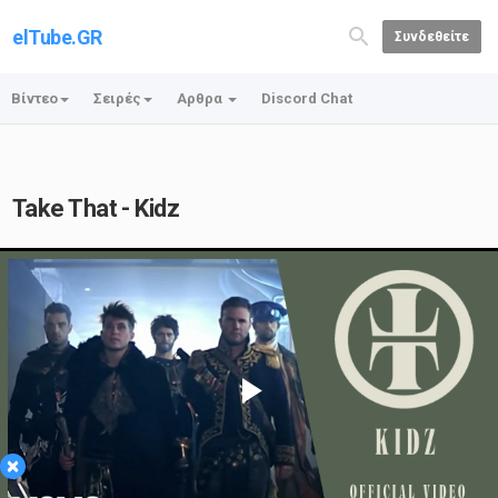
elTube.GR
Συνδεθείτε
Βίντεο
Σειρές
Αρθρα
Discord Chat
Take That - Kidz
Play
×